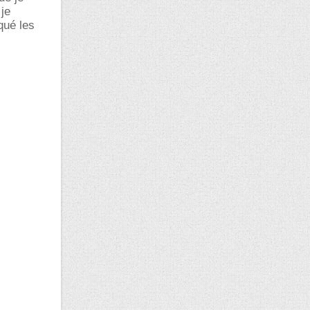
je
qué les