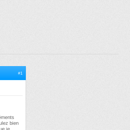
#1
léments
ulez bien
ue je