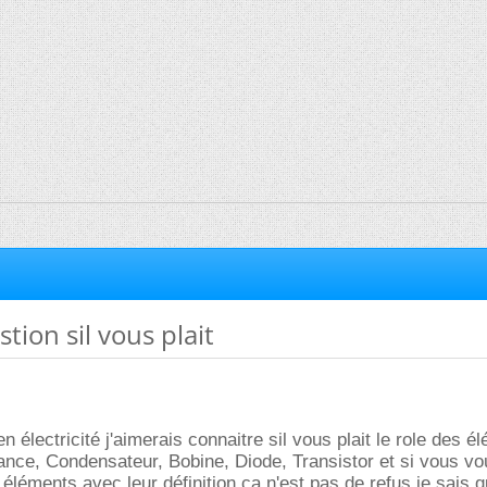
tion sil vous plait
n électricité j'aimerais connaitre sil vous plait le role des é
ance, Condensateur, Bobine, Diode, Transistor et si vous vo
éléments avec leur définition ca n'est pas de refus je sais q