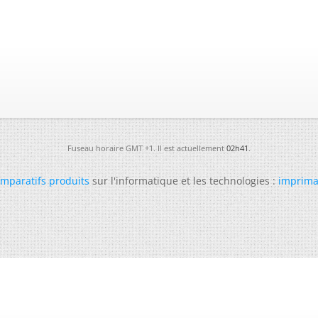
Fuseau horaire GMT +1. Il est actuellement
02h41
.
mparatifs produits
sur l'informatique et les technologies :
imprima