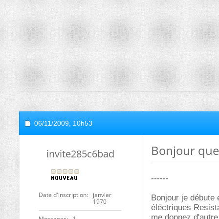
06/11/2009,
10h53
Bonjour ques
invite285c6bad
------
Date d'inscription
janvier
Bonjour je débute e
1970
éléctriques Resist
me donnez d'autre 
Messages
1