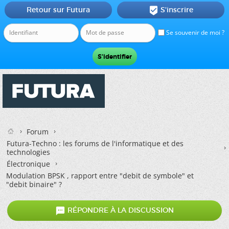
Retour sur Futura
S'inscrire

Se souvenir de moi ?
Forum
Futura-Techno : les forums de l'informatique et des
technologies
Électronique
Modulation BPSK , rapport entre "debit de symbole" et
"debit binaire" ?

RÉPONDRE À LA DISCUSSION