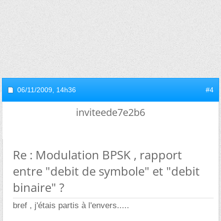
06/11/2009,
14h36
#4
inviteede7e2b6
Re : Modulation BPSK , rapport
entre "debit de symbole" et "debit
binaire" ?
bref , j'étais partis à l'envers.....