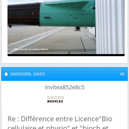
19/09/2009,
16h53
#5
invitea852e8c5
Re : Différence entre Licence"Bio
cellulaire et physio" et "bioch et