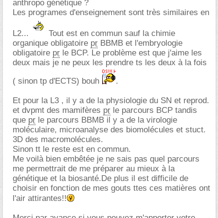
anthropo génétique ?
Les programes d'enseignement sont très similaires en
L2...
Tout est en commun sauf la chimie
organique obligatoire
pr
BBMB et l'embryologie
obligatoire
pr
le BCP. Le problème est que j'aime les
deux mais je ne peux les prendre ts les deux à la fois
( sinon tp d'ECTS) bouh
.
Et pour la L3 , il y a de la physiologie du SN et reprod.
et dvpmt des mamifères
pr
le parcours BCP tandis
que
pr
le parcours BBMB il y a de la virologie
moléculaire, microanalyse des biomolécules et stuct.
3D des macromolécules.
Sinon tt le reste est en commun.
Me voilà bien embêtée je ne sais pas quel parcours
me permettrait de me préparer au mieux à la
génétique et la biosanté.De plus il est difficile de
choisir en fonction de mes gouts ttes ces matières ont
l'air attirantes!!
Merci par avance si vous pouvez m'apporter votre