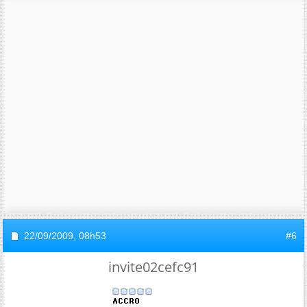
22/09/2009,
08h53
#6
invite02cefc91