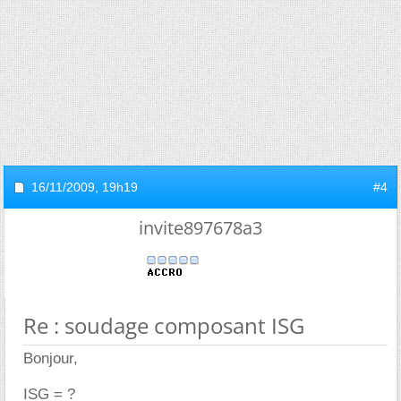
16/11/2009,
19h19
#4
invite897678a3
Re : soudage composant ISG
Bonjour,
ISG = ?