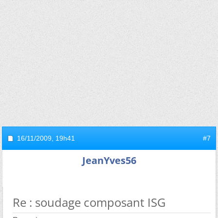
16/11/2009,
19h41
#7
JeanYves56
Re : soudage composant ISG