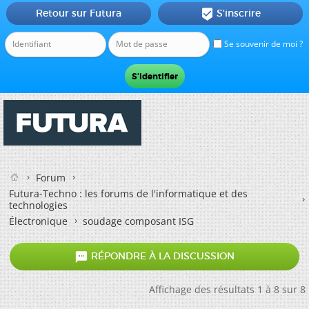
Retour sur Futura
S'inscrire

Se souvenir de moi ?
Forum
Futura-Techno : les forums de l'informatique et des
technologies
Électronique
soudage composant ISG

RÉPONDRE À LA DISCUSSION
Affichage des résultats 1 à 8 sur 8