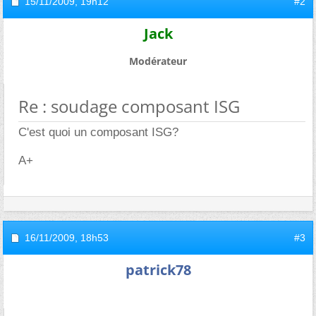
15/11/2009,
19h12
#2
Jack
Modérateur
Re : soudage composant ISG
C'est quoi un composant ISG?
A+
16/11/2009,
18h53
#3
patrick78