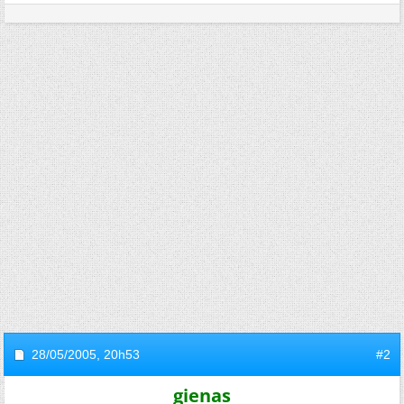
28/05/2005,
20h53
#2
gienas