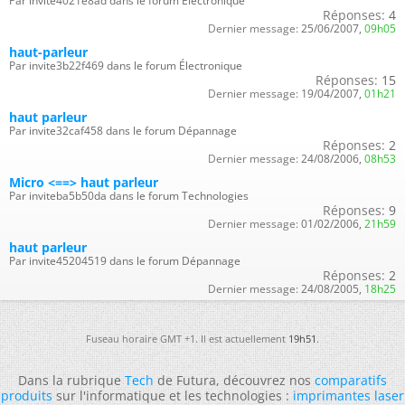
Par invite4021e8ad dans le forum Électronique
Réponses:
4
Dernier message:
25/06/2007,
09h05
haut-parleur
Par invite3b22f469 dans le forum Électronique
Réponses:
15
Dernier message:
19/04/2007,
01h21
haut parleur
Par invite32caf458 dans le forum Dépannage
Réponses:
2
Dernier message:
24/08/2006,
08h53
Micro <==> haut parleur
Par inviteba5b50da dans le forum Technologies
Réponses:
9
Dernier message:
01/02/2006,
21h59
haut parleur
Par invite45204519 dans le forum Dépannage
Réponses:
2
Dernier message:
24/08/2005,
18h25
Fuseau horaire GMT +1. Il est actuellement
19h51
.
Dans la rubrique
Tech
de Futura, découvrez nos
comparatifs
produits
sur l'informatique et les technologies :
imprimantes laser