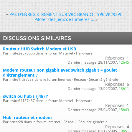
«
PAS D'ENREGISTREMENT SUR VRC BRANDT TYPE VK293PC
|
Piloter des jeux de lumières ...
»
DISCUSSIONS SIMILAIRES
Routeur HUB Switch Modem et USB
Par invite2e57665b dans le forum Matériel - Hardware
Réponses:
1
Dernier message:
28/11/2007,
12h45
Modem routeur non gigabit avec switch gigabit = goulet
d'étranglement ?
Par invite1fd37ce8 dans le forum Internet - Réseau - Sécurité générale
Réponses:
6
Dernier message:
13/09/2007,
13h11
switch ou hub ( rj45) ?
Par invite64157a37 dans le forum Matériel - Hardware
Réponses:
1
Dernier message:
25/04/2007,
15h43
Hub, routeur et modem
Par priest28 dans le forum Internet - Réseau - Sécurité générale
Réponses:
4
Dernier message:
02/12/2005,
19h51