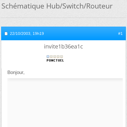
Schématique Hub/Switch/Routeur
22/10/2003,
19h19
#1
invite1b36ea1c
Bonjour,