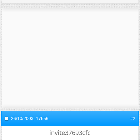
26/10/2003,
17h56
#2
invite37693cfc