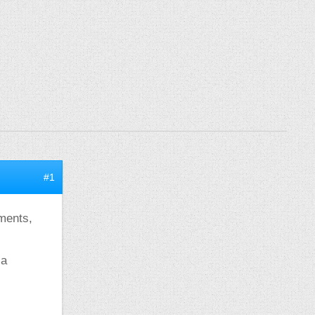
#1
éments,
la