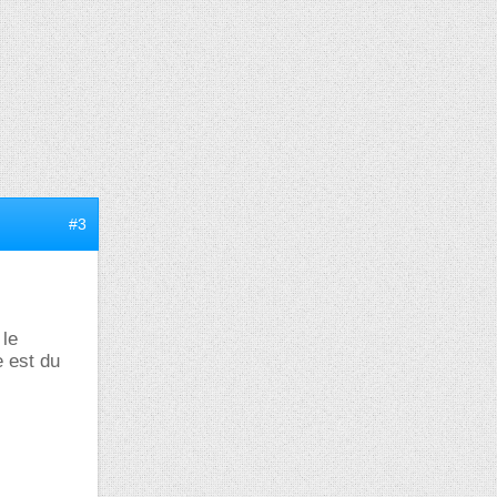
#3
le
 est du