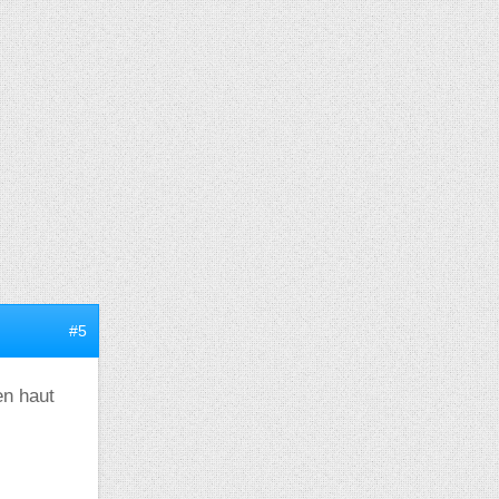
#5
en haut