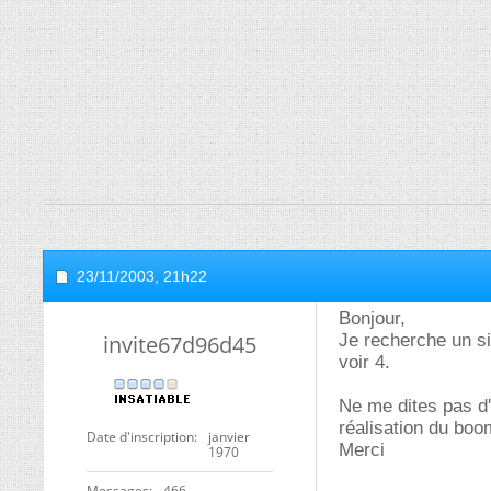
23/11/2003,
21h22
Bonjour,
invite67d96d45
Je recherche un si
voir 4.
Ne me dites pas d'a
réalisation du boo
Date d'inscription
janvier
Merci
1970
Messages
466