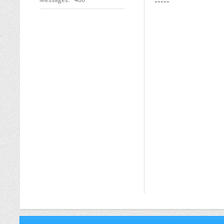
-----