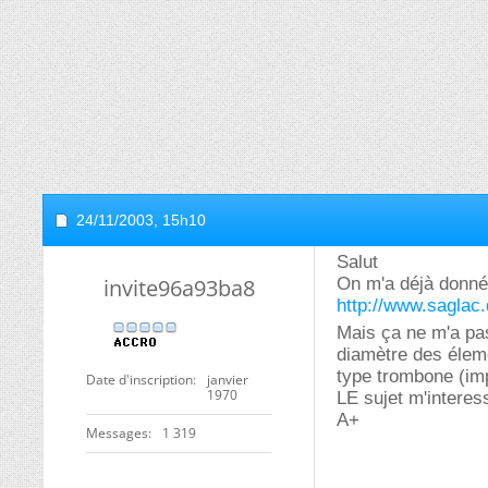
24/11/2003,
15h10
Salut
invite96a93ba8
On m'a déjà donné
http://www.saglac
Mais ça ne m'a pa
diamètre des élem
type trombone (imp
Date d'inscription
janvier
1970
LE sujet m'interess
A+
Messages
1 319