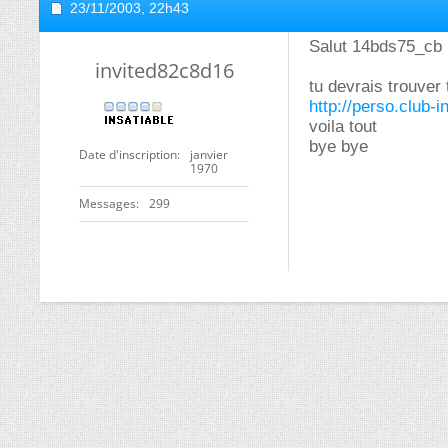
23/11/2003,
22h43
Salut 14bds75_cb
invited82c8d16
tu devrais trouver
http://perso.club-i
voila tout
bye bye
Date d'inscription
janvier
1970
Messages
299