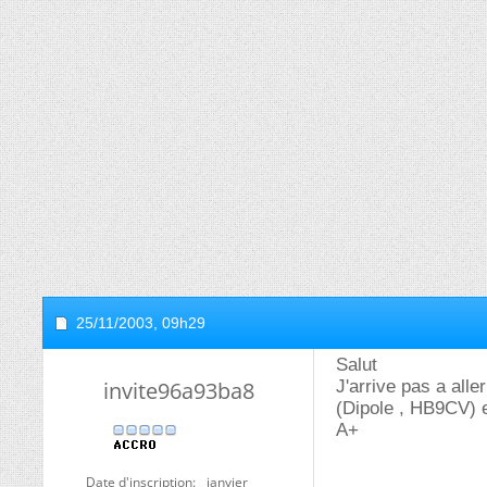
25/11/2003,
09h29
Salut
invite96a93ba8
J'arrive pas a all
(Dipole , HB9CV) 
A+
Date d'inscription
janvier