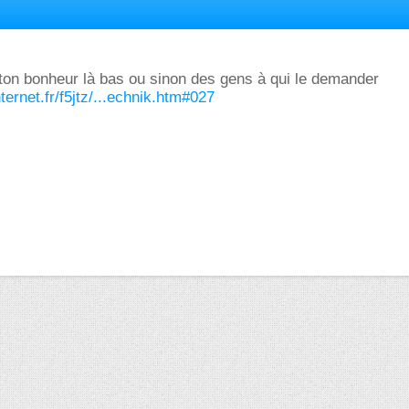
 ton bonheur là bas ou sinon des gens à qui le demander
nternet.fr/f5jtz/...echnik.htm#027