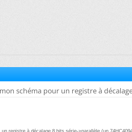
 mon schéma pour un registre à décalage
ns un registre à décalage 8 bits série->parallèle (un 74HC409