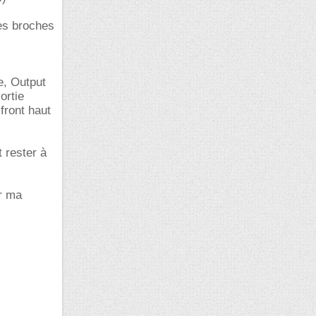
les broches
be, Output
ortie
front haut
 rester à
er ma