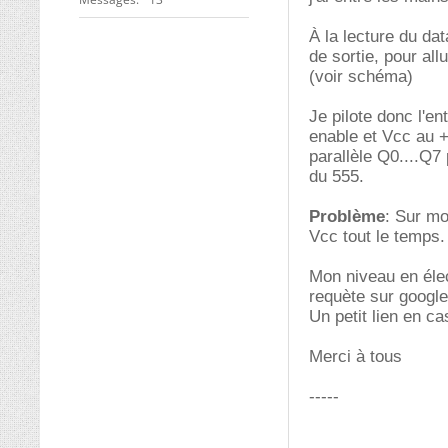
À la lecture du dat
de sortie, pour all
(voir schéma)
Je pilote donc l'en
enable et Vcc au +
parallèle Q0....Q7
du 555.
Problème
: Sur mo
Vcc tout le temps.
Mon niveau en élec
requète sur googl
Un petit lien en ca
Merci à tous
-----