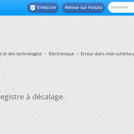
S'inscrire
Retour sur Futura

e et des technologies
Électronique
Erreur dans mon schéma p
gistre à décalage.