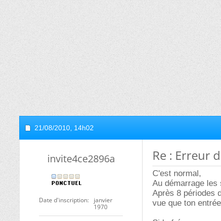
21/08/2010,
14h02
Re : Erreur 
invite4ce2896a
C'est normal,
Au démarrage les s
Après 8 périodes d
Date d'inscription
janvier
vue que ton entrée
1970