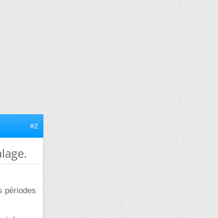
#2
lage.
es périodes