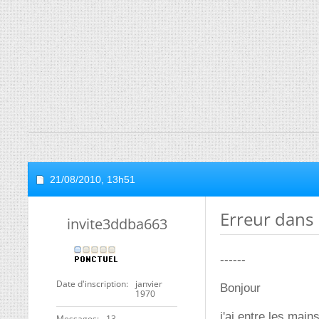
21/08/2010,
13h51
Erreur dans
invite3ddba663
------
Date d'inscription
janvier
Bonjour
1970
j'ai entre les mai
Messages
13