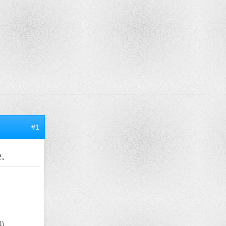
#1
.
4)