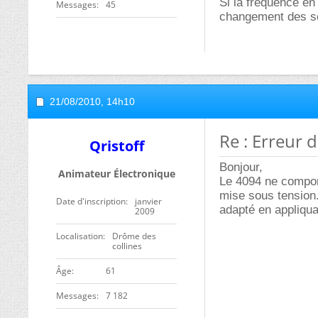
Si la fréquence en 
Messages
45
changement des sor
21/08/2010,
14h10
Re : Erreur 
Qristoff
Bonjour,
Animateur Électronique
Le 4094 ne comporte
mise sous tension.
Date d'inscription
janvier
adapté en appliqua
2009
Localisation
Drôme des
collines
ge
61
Messages
7 182