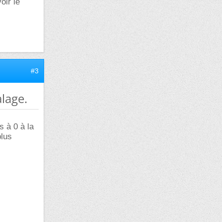
oir le
#3
lage.
s à 0 à la
plus