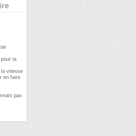
ire
par
 pour la
la vitesse
r en faire
onnais pas