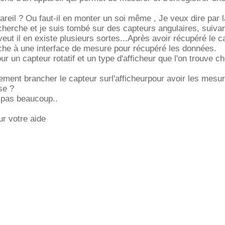
pareil ? Ou faut-il en monter un soi même , Je veux dire par la
cherche et je suis tombé sur des capteurs angulaires, suivan
veut il en existe plusieurs sortes...Après avoir récupéré le ca
nche à une interface de mesure pour récupéré les données.
r un capteur rotatif et un type d'afficheur que l'on trouve c
ctement brancher le capteur surl'afficheurpour avoir les mesu
se ?
 pas beaucoup..
r votre aide