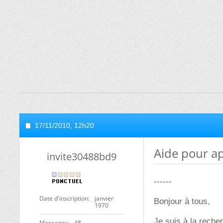
17/11/2010,
12h20
Aide pour ap
invite30488bd9
------
Date d'inscription
janvier
Bonjour à tous,
1970
Je suis à la reche
Messages
48