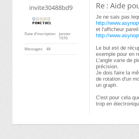
Re : Aide po
invite30488bd9
Je ne sais pas leq
http://www.asynop
et l'afficheur pare
Date d'inscription
janvier
http://www.asynop
1970
Le but est de récu
Messages
48
exemple pour en ré
L'angle varie de pl
précision.
Je dois faire la m
de rotation d'un m
un graph.
C'est pour cela qu
trop en électroniqu