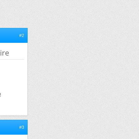
#2
ire
!
#3