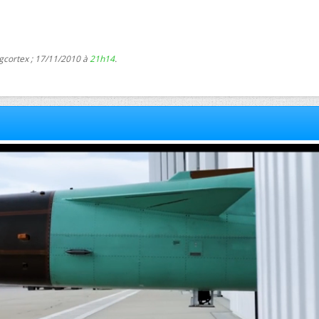
gcortex ; 17/11/2010 à
21h14
.