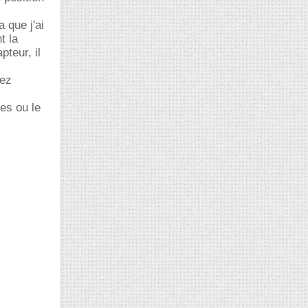
 que j'ai
t la
pteur, il
hez
res ou le