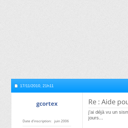
17/11/2010,
21h11
Re : Aide po
gcortex
j'ai déjà vu un si
jours...
Date d'inscription
juin 2006