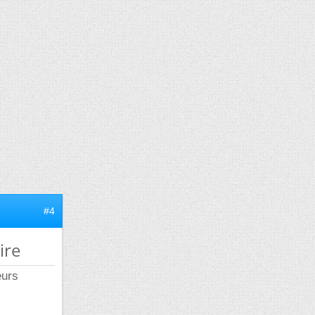
#4
ire
eurs