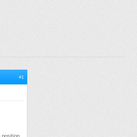
#1
 position