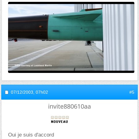
07/12/2003,
07h02
#5
invite880610aa
Oui je suis d'accord