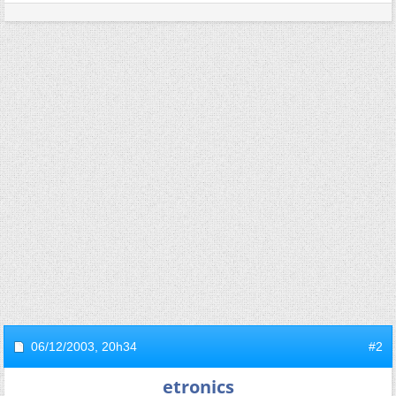
06/12/2003,
20h34
#2
etronics