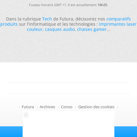
Fuseau horaire GMT +1. Il est actuellement
16h25
.
Dans la rubrique
Tech
de Futura, découvrez nos
comparatifs
produits
sur l'informatique et les technologies :
imprimantes laser
couleur
,
casques audio
,
chaises gamer
...
-
Futura
-
Archives
-
Conso
-
Gestion des cookies
-
Politique de confidentialité
-
Haut de page