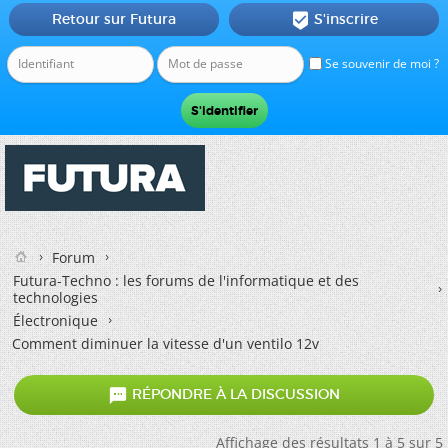
Retour sur Futura
S'inscrire

Se souvenir de moi ?
Forum
Futura-Techno : les forums de l'informatique et des
technologies
Électronique
Comment diminuer la vitesse d'un ventilo 12v

RÉPONDRE À LA DISCUSSION
Affichage des résultats 1 à 5 sur 5