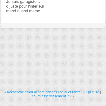
Je suis garagiste...
c juste pour l'interieur
merci quand meme.
«
Recherche et/ou achète condos radial et tantal 2,2 µF/10V
|
cours asservissement ???
»