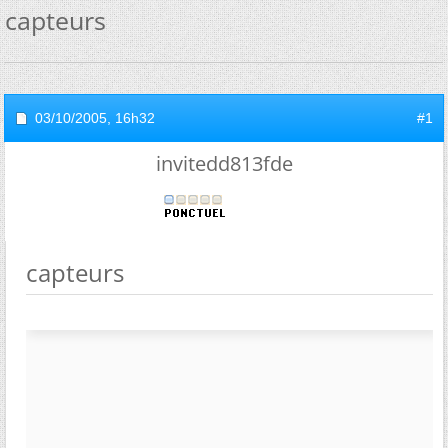
capteurs
03/10/2005,
16h32
#1
invitedd813fde
capteurs