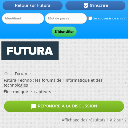
Retour sur Futura
S'inscrire

Se souvenir de moi ?
Forum
Futura-Techno : les forums de l'informatique et des
technologies
Électronique
capteurs

RÉPONDRE À LA DISCUSSION
Affichage des résultats 1 à 2 sur 2