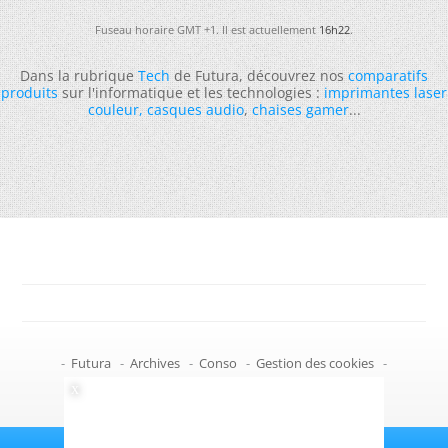
Fuseau horaire GMT +1. Il est actuellement
16h22
.
Dans la rubrique
Tech
de Futura, découvrez nos
comparatifs
produits
sur l'informatique et les technologies :
imprimantes laser
couleur
,
casques audio
,
chaises gamer
...
-
Futura
-
Archives
-
Conso
-
Gestion des cookies
-
Politique de confidentialité
-
Haut de page