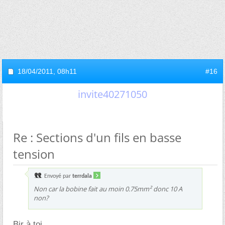
18/04/2011,
08h11
#16
invite40271050
Re : Sections d'un fils en basse
tension
Envoyé par
terrdala
Non car la bobine fait au moin 0.75mm² donc 10 A
non?
Bjr à toi,