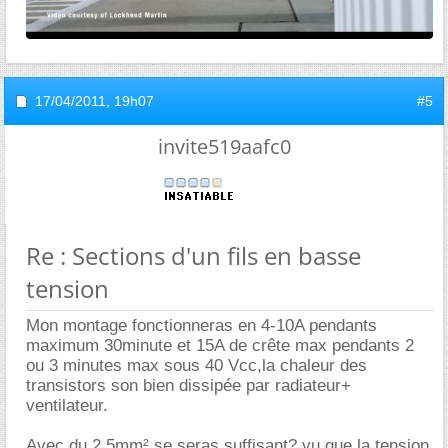
17/04/2011,
19h07
#5
invite519aafc0
Re : Sections d'un fils en basse
tension
Mon montage fonctionneras en 4-10A pendants
maximum 30minute et 15A de crête max pendants 2
ou 3 minutes max sous 40 Vcc,la chaleur des
transistors son bien dissipée par radiateur+
ventilateur.
Avec du 2.5mm² se seras suffisant? vu que la tension