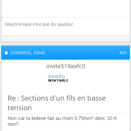
l'électronique c'est pas du vaudou!
17/04/2011,
21h42
#13
invite519aafc0
Re : Sections d'un fils en basse
tension
Non car la bobine fait au moin 0.75mm² donc 10 A
non?