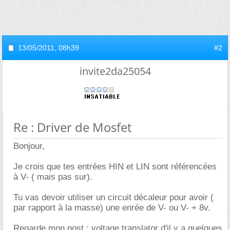
13/05/2011,
08h39
#2
invite2da25054
Re : Driver de Mosfet
Bonjour,
Je crois que tes entrées HIN et LIN sont référencées
à V- ( mais pas sur).
Tu vas devoir utiliser un circuit décaleur pour avoir (
par rapport à la masse) une enrée de V- ou V- + 8v.
Regarde mon post : voltage translator d'il y a quelques