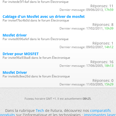
Par invitede5f14af dans le forum Électronique
Réponses:
11
Dernier message:
09/06/2013,
17h59
Cablage d'un Mosfet avec un driver de mosfet
Par invitef7bc4b0d dans le forum Électronique
Réponses:
8
Dernier message:
17/02/2011,
10h39
Mosfet driver
Par invite8096afef dans le forum Électronique
Réponses:
1
Dernier message:
09/02/2007,
14h12
Driver pour MOSFET
Par invite96a93ba8 dans le forum Électronique
Réponses:
16
Dernier message:
17/06/2005,
18h13
Mosfet Driver
Par invite8c8ee26d dans le forum Électronique
Réponses:
0
Dernier message:
11/03/2005,
15h29
Fuseau horaire GMT +1. Il est actuellement
08h25
.
Dans la rubrique
Tech
de Futura, découvrez nos
comparatifs
produits
sur l'informatique et les technologies :
imprimantes laser