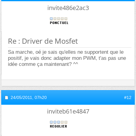
invite486e2ac3
Re : Driver de Mosfet
Sa marche, oé je sais qu'elles ne supportent que le
positif, je vais donc adapter mon PWM, t'as pas une
idée comme ça maintenant? ^^
24/05/2011,
07h20
#12
inviteb61e4847