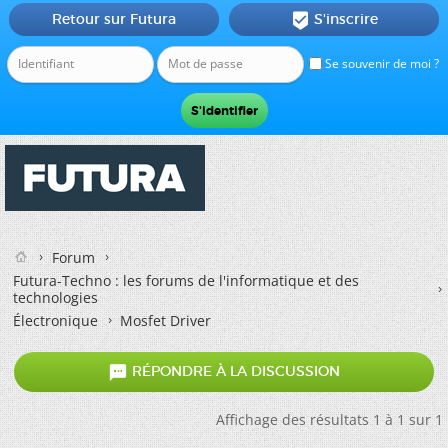
Retour sur Futura
S'inscrire

Se souvenir de moi ?
Forum
Futura-Techno : les forums de l'informatique et des
technologies
Électronique
Mosfet Driver

RÉPONDRE À LA DISCUSSION
Affichage des résultats 1 à 1 sur 1