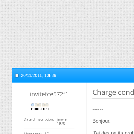
20/11/2011,
10h36
Charge cond
invitefce572f1
------
Date d'inscription
janvier
Bonjour,
1970
J'ai des petits p
Messages
17