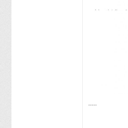
-----