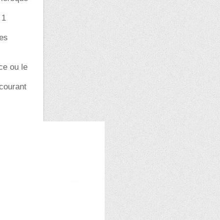
 1
les
ce ou le
courant