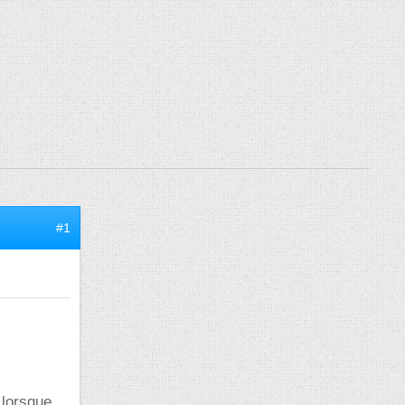
#1
 lorsque