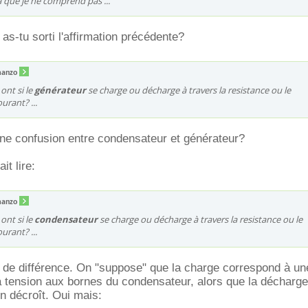
 la que je ne comprend pas ...
as-tu sorti l'affirmation précédente?
anzo
ont si le
générateur
se charge ou décharge à travers la resistance ou le
urant? ...
une confusion entre condensateur et générateur?
it lire:
anzo
ont si le
condensateur
se charge ou décharge à travers la resistance ou le
urant? ...
pas de différence. On "suppose" que la charge correspond à un
 tension aux bornes du condensateur, alors que la décharge 
on décroît. Oui mais: