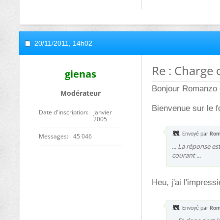
20/11/2011,
14h02
Re : Charge
gienas
Bonjour Romanzo e
Modérateur
Bienvenue sur le 
Date d'inscription
janvier
2005
Envoyé par
Rom
Messages
45 046
... La réponse es
courant ...
Heu, j'ai l'impressi
Envoyé par
Rom