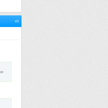
#3
 de