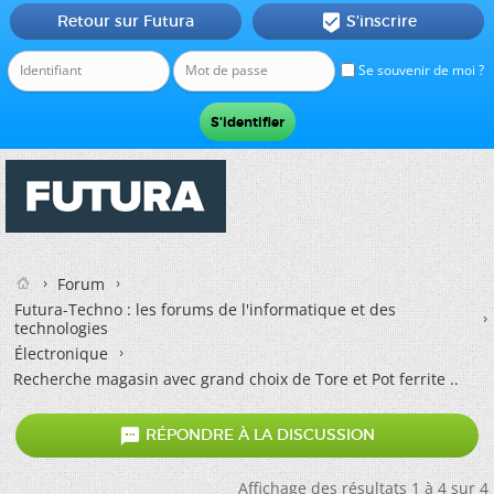
Retour sur Futura
S'inscrire

Se souvenir de moi ?
Forum
Futura-Techno : les forums de l'informatique et des
technologies
Électronique
Recherche magasin avec grand choix de Tore et Pot ferrite ..

RÉPONDRE À LA DISCUSSION
Affichage des résultats 1 à 4 sur 4