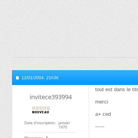
12/01/2004,
21h36
tout est dans le tit
invitece393994
merci
a+ ced
Date d'inscription
janvier
-----
1970
Messages
8