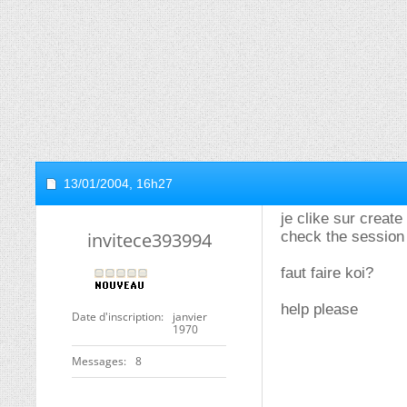
13/01/2004,
16h27
je clike sur create 
invitece393994
check the session
faut faire koi?
help please
Date d'inscription
janvier
1970
Messages
8