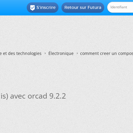
S'inscrire
Retour sur Futura

e et des technologies
Électronique
comment creer un composan
s) avec orcad 9.2.2