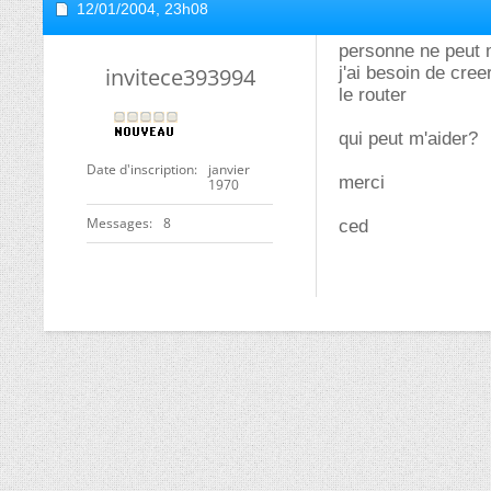
12/01/2004,
23h08
personne ne peut 
invitece393994
j'ai besoin de cre
le router
qui peut m'aider?
Date d'inscription
janvier
merci
1970
Messages
8
ced