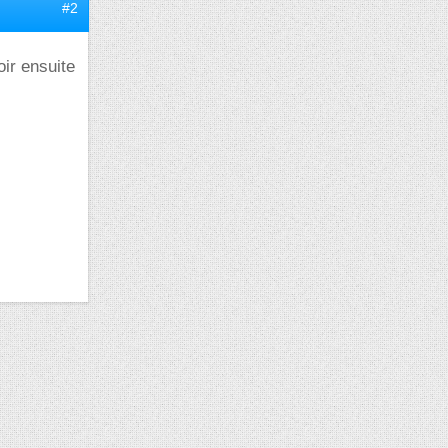
#2
oir ensuite