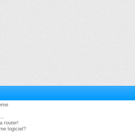
meme
..
a router!
me logiciel?