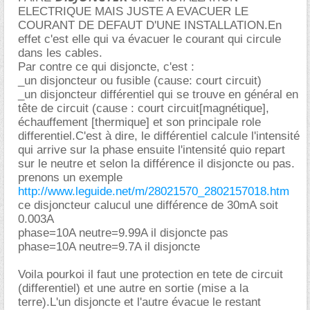
ELECTRIQUE MAIS JUSTE A EVACUER LE
COURANT DE DEFAUT D'UNE INSTALLATION.En
effet c'est elle qui va évacuer le courant qui circule
dans les cables.
Par contre ce qui disjoncte, c'est :
_un disjoncteur ou fusible (cause: court circuit)
_un disjoncteur différentiel qui se trouve en général en
tête de circuit (cause : court circuit[magnétique],
échauffement [thermique] et son principale role
differentiel.C'est à dire, le différentiel calcule l'intensité
qui arrive sur la phase ensuite l'intensité quio repart
sur le neutre et selon la différence il disjoncte ou pas.
prenons un exemple
http://www.leguide.net/m/28021570_2802157018.htm
ce disjoncteur calucul une différence de 30mA soit
0.003A
phase=10A neutre=9.99A il disjoncte pas
phase=10A neutre=9.7A il disjoncte
Voila pourkoi il faut une protection en tete de circuit
(differentiel) et une autre en sortie (mise a la
terre).L'un disjoncte et l'autre évacue le restant