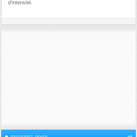
d'intensité.
03/10/2007,
06h59
#8