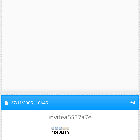
27/11/2005,
16h45
#4
invitea5537a7e