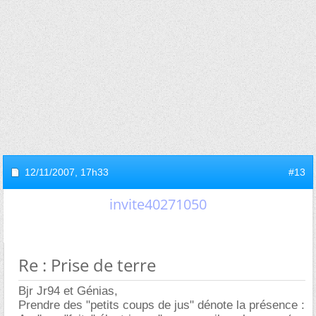
12/11/2007,
17h33
#13
invite40271050
Re : Prise de terre
Bjr Jr94 et Génias,
Prendre des "petits coups de jus" dénote la présence :