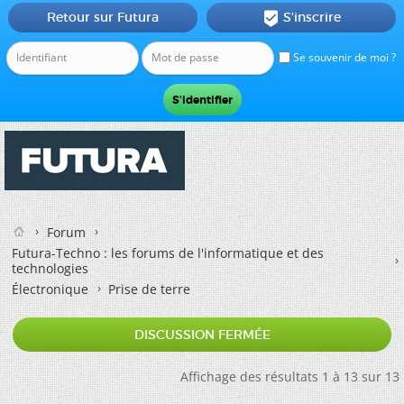
Retour sur Futura
S'inscrire

Se souvenir de moi ?
Forum
Futura-Techno : les forums de l'informatique et des
technologies
Électronique
Prise de terre
DISCUSSION FERMÉE
Affichage des résultats 1 à 13 sur 13