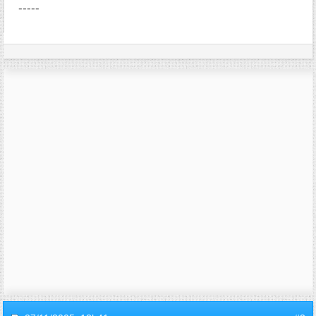
-----