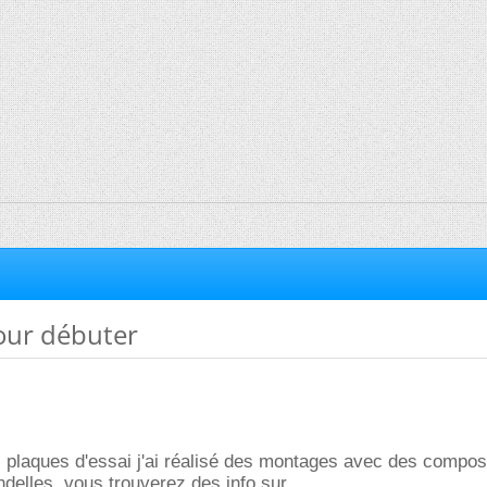
our débuter
es plaques d'essai j'ai réalisé des montages avec des compo
delles .vous trouverez des info sur