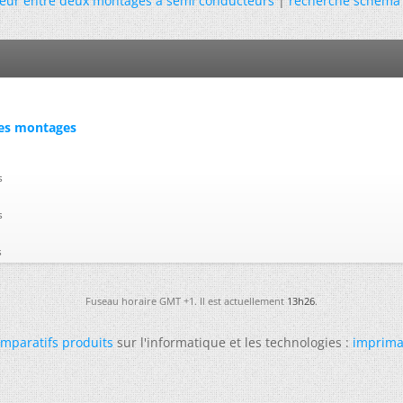
eur entre deux montages à semi conducteurs
|
recherche schema a
 mes montages
s
s
s
Fuseau horaire GMT +1. Il est actuellement
13h26
.
mparatifs produits
sur l'informatique et les technologies :
imprima