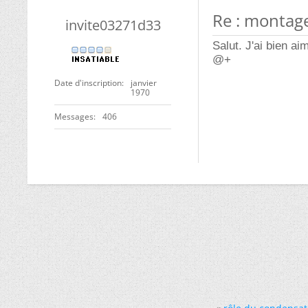
Re : montag
invite03271d33
Salut. J'ai bien ai
@+
Date d'inscription
janvier
1970
Messages
406