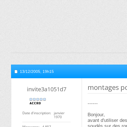
13/12/2005,
19h15
montages p
invite3a1051d7
------
Date d'inscription
janvier
Bonjour,
1970
avant d'utiliser d
soudés sur des ron
Messages
4 857