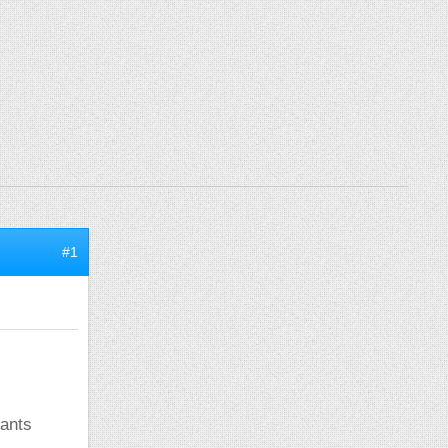
#1
sants