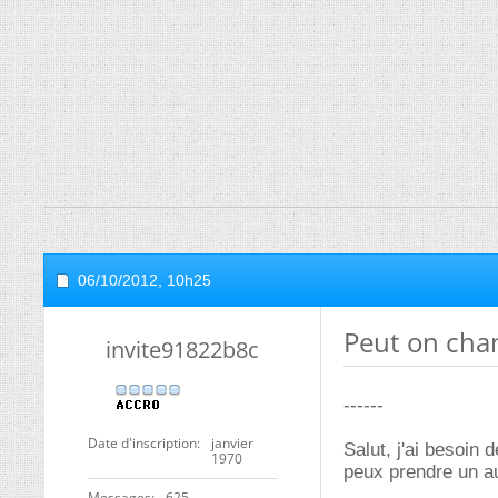
06/10/2012,
10h25
Peut on cha
invite91822b8c
------
Date d'inscription
janvier
Salut, j'ai besoin 
1970
peux prendre un au
Messages
625