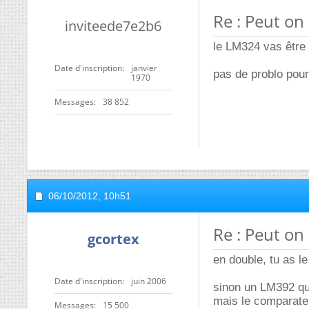
Re : Peut on
inviteede7e2b6
le LM324 vas être 
Date d'inscription
janvier
pas de problo pour
1970
Messages
38 852
06/10/2012,
10h51
Re : Peut on
gcortex
en double, tu as 
Date d'inscription
juin 2006
sinon un LM392 qu
mais le comparateu
Messages
15 500