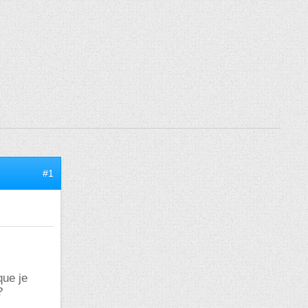
#1
que je
?