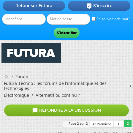
Retour sur Futura
S'inscrire

Se souvenir de moi ?
Forum
Futura-Techno : les forums de l'informatique et des
technologies
Électronique
Alternatif ou continu ?

RÉPONDRE À LA DISCUSSION
Page 2 sur 2
2
Première