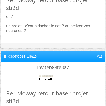
sti2d
et ?
un projet , c'est bidocher le net ? ou activer vos
neurones ?
03/05/2015,
18h10
#11
inviteb88fe3a7
Re : Moway retour base : projet
sti2d