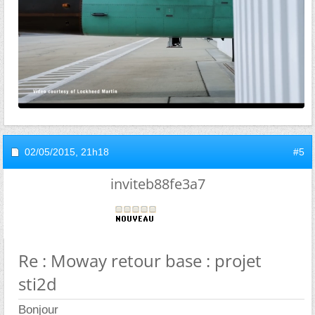
02/05/2015,
21h18
#5
inviteb88fe3a7
Re : Moway retour base : projet
sti2d
Bonjour