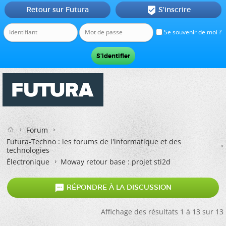
Retour sur Futura
S'inscrire

Se souvenir de moi ?
Forum
Futura-Techno : les forums de l'informatique et des
technologies
Électronique
Moway retour base : projet sti2d

RÉPONDRE À LA DISCUSSION
Affichage des résultats 1 à 13 sur 13