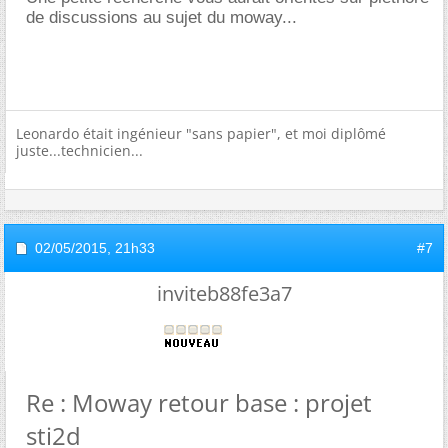
de discussions au sujet du moway...
Leonardo était ingénieur "sans papier", et moi diplômé
juste...technicien...
02/05/2015,
21h33
#7
inviteb88fe3a7
Re : Moway retour base : projet
sti2d