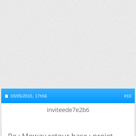
03/05/2015,
17h56
#10
inviteede7e2b6
Re : Moway retour base : projet