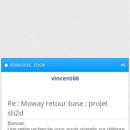
02/05/2015,
21h28
#6
vincent66
Re : Moway retour base : projet
sti2d
Bonsoir,
Une petite recherche vous aurait orientés sur pléthore