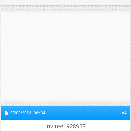
05/02/2013,
08h34
#4
invitee1928937