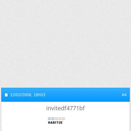
12/02/2006,
18h53
#4
invitedf4771bf