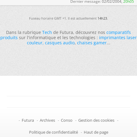
Dernier message:
02/02/2004,
20h05
Fuseau horaire GMT +1. Il est actuellement
14h23
.
Dans la rubrique
Tech
de Futura, découvrez nos
comparatifs
produits
sur l'informatique et les technologies :
imprimantes laser
couleur
,
casques audio
,
chaises gamer
...
-
Futura
-
Archives
-
Conso
-
Gestion des cookies
-
Politique de confidentialité
-
Haut de page