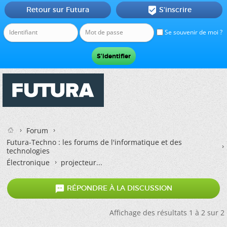
Retour sur Futura
S'inscrire

Se souvenir de moi ?
Forum
Futura-Techno : les forums de l'informatique et des
technologies
Électronique
projecteur...

RÉPONDRE À LA DISCUSSION
Affichage des résultats 1 à 2 sur 2