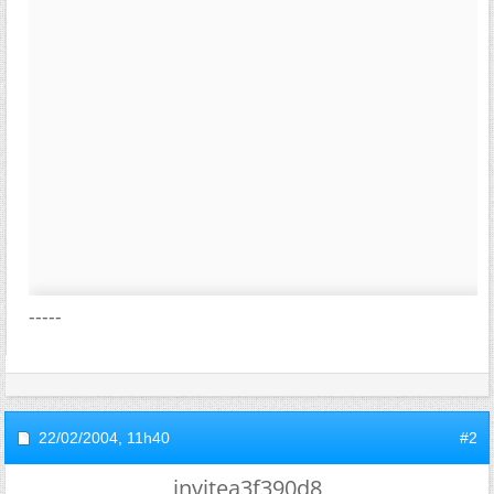
-----
22/02/2004,
11h40
#2
invitea3f390d8