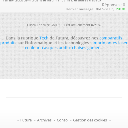
Par invitedd7d941d dans le forum TPE / TIPE et autres travaux
Réponses:
0
Dernier message:
30/09/2005,
15h38
Fuseau horaire GMT +1. Il est actuellement
02h05
.
Dans la rubrique
Tech
de Futura, découvrez nos
comparatifs
produits
sur l'informatique et les technologies :
imprimantes laser
couleur
,
casques audio
,
chaises gamer
...
-
Futura
-
Archives
-
Conso
-
Gestion des cookies
-