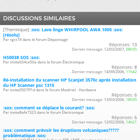
DISCUSSIONS SIMILAIRES
[Thermique]
:sos: Lave linge WHIRPOOL AWA 1005 :sos:
[résolu]
Par rgrz74 dans le forum Dépannage
Réponses:
13
Dernier message:
12/03/2007,
08h55
HS0038 SOS :sos:
Par inviteb54ce50a dans le forum Électronique
Réponses:
8
Dernier message:
14/09/2006,
11h42
Ré-installation du scanner HP ScanJet 3570c aprés installation
du HP Scanner psc 1315
Par invite0507ff1d dans le forum Matériel - Hardware
Réponses:
6
Dernier message:
13/03/2006,
18h35
:sos: comment se déplace le courant? :sos:
Par invite8afe7323 dans le forum Électronique
Réponses:
6
Dernier message:
12/02/2006,
14h21
:sos: comment prévoir les éruptions volcaniques?????
problématique :sos: