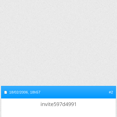
18/02/2006,
18h57
#2
invite597d4991