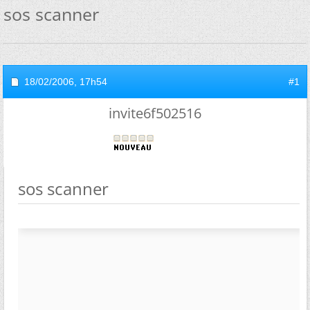
sos scanner
18/02/2006,
17h54
#1
invite6f502516
sos scanner