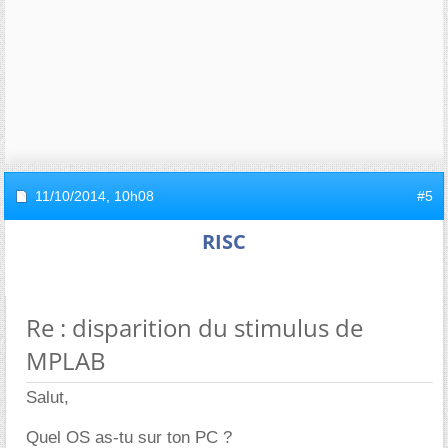
11/10/2014,
10h08
#5
RISC
Re : disparition du stimulus de
MPLAB
Salut,
Quel OS as-tu sur ton PC ?