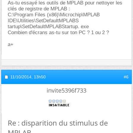
As-tu essayé les outils de MPLAB pour nettoyer les
clés de registre de MPLAB :
C:\Program Files (x86)\Microchip\MPLAB
IDE\Utilities\SetDefaultMPLABS
tartup\SetDefaultMPLABStartup. exe
Combien d'écrans as-tu sur ton PC ? 1 ou 2 ?
a+
11/10/2014,
13h50
#6
invite5396f733
Re : disparition du stimulus de
MPLAB