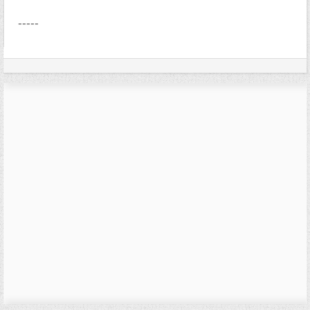
-----