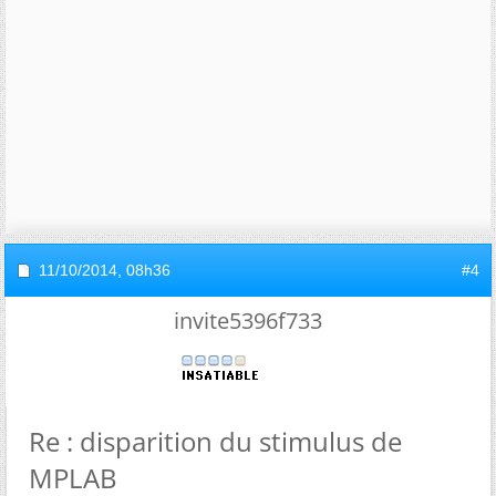
11/10/2014,
08h36
#4
invite5396f733
Re : disparition du stimulus de
MPLAB