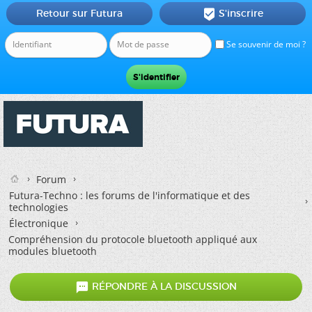
Retour sur Futura
S'inscrire

Se souvenir de moi ?
Forum
Futura-Techno : les forums de l'informatique et des
technologies
Électronique
Compréhension du protocole bluetooth appliqué aux
modules bluetooth

RÉPONDRE À LA DISCUSSION