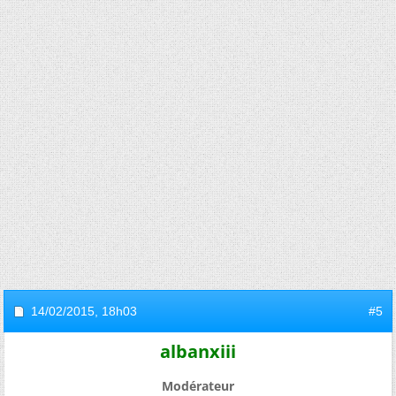
14/02/2015,
18h03
#5
albanxiii
Modérateur