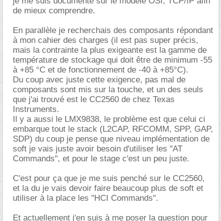
je me suis documenté sur le modèle OSI, TCP/IP afin
de mieux comprendre.
En parallèle je recherchais des composants répondant
à mon cahier des charges (il est pas super précis,
mais la contrainte la plus exigeante est la gamme de
température de stockage qui doit être de minimum -55
à +85 °C et de fonctionnement de -40 à +85°C).
Du coup avec juste cette exigence, pas mal de
composants sont mis sur la touche, et un des seuls
que j'ai trouvé est le CC2560 de chez Texas
Instruments.
Il y a aussi le LMX9838, le problème est que celui ci
embarque tout le stack (L2CAP, RFCOMM, SPP, GAP,
SDP) du coup je pense que niveau implémentation de
soft je vais juste avoir besoin d'utiliser les "AT
Commands", et pour le stage c'est un peu juste.
C'est pour ça que je me suis penché sur le CC2560,
et la du je vais devoir faire beaucoup plus de soft et
utiliser à la place les "HCI Commands".
Et actuellement j'en suis à me poser la question pour