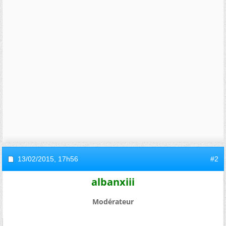
13/02/2015,
17h56
#2
albanxiii
Modérateur