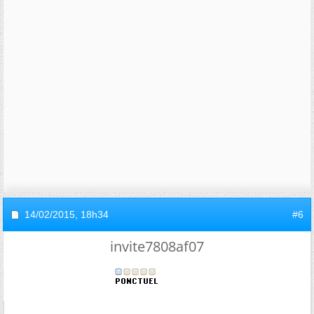
14/02/2015,
18h34
#6
invite7808af07