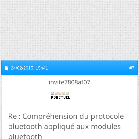
24/02/2015,
15h41
#7
invite7808af07
Re : Compréhension du protocole
bluetooth appliqué aux modules
bluetooth