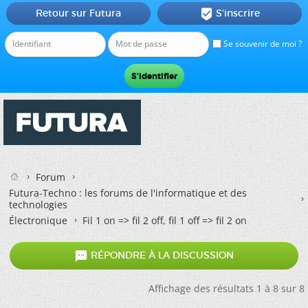
Retour sur Futura
S'inscrire

Se souvenir de moi ?
Forum
Futura-Techno : les forums de l'informatique et des
technologies
Électronique
Fil 1 on => fil 2 off, fil 1 off => fil 2 on

RÉPONDRE À LA DISCUSSION
Affichage des résultats 1 à 8 sur 8