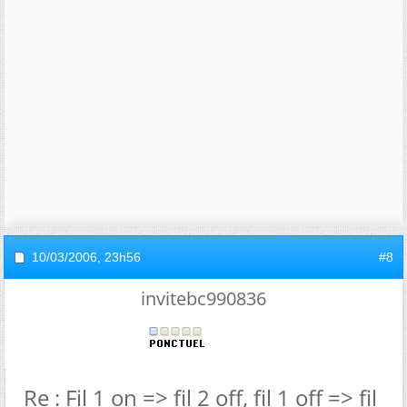
10/03/2006,
23h56
#8
invitebc990836
Re : Fil 1 on => fil 2 off, fil 1 off => fil