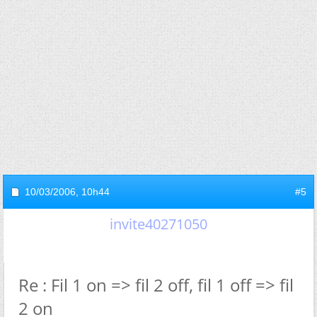
10/03/2006,
10h44
#5
invite40271050
Re : Fil 1 on => fil 2 off, fil 1 off => fil
2 on