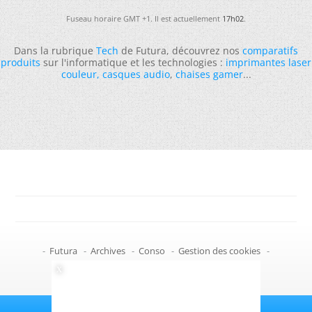
Fuseau horaire GMT +1. Il est actuellement
17h02
.
Dans la rubrique
Tech
de Futura, découvrez nos
comparatifs
produits
sur l'informatique et les technologies :
imprimantes laser
couleur
,
casques audio
,
chaises gamer
...
-
Futura
-
Archives
-
Conso
-
Gestion des cookies
-
Politique de confidentialité
-
Haut de page