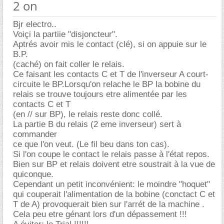
2 on
Bjr electro..
Voiçi la partiie "disjoncteur".
Aptrés avoir mis le contact (clé), si on appuie sur le
B.P.
(caché) on fait coller le relais.
Ce faisant les contacts C et T de l'inverseur A court-
circuite le BP.Lorsqu'on relache le BP la bobine du
relais se trouve toujours etre alimentée par les
contacts C et T
(en // sur BP), le relais reste donc collé.
La partie B du relais (2 eme inverseur) sert à
commander
ce que l'on veut. (Le fil beu dans ton cas).
Si l'on coupe le contact le relais passe à l'état repos.
Bien sur BP et relais doivent etre soustrait à la vue de
quiconque.
Cependant un petit inconvénient: le moindre "hoquet"
qui couperait l'alimentation de la bobine (conctact C et
T de A) provoquerait bien sur l'arrét de la machine .
Cela peu etre génant lors d'un dépassement !!!