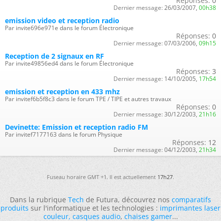
Réponses:
0
Dernier message:
26/03/2007,
00h38
emission video et reception radio
Par invite696e971e dans le forum Électronique
Réponses:
0
Dernier message:
07/03/2006,
09h15
Reception de 2 signaux en RF
Par invite49856ed4 dans le forum Électronique
Réponses:
3
Dernier message:
14/10/2005,
17h54
emission et reception en 433 mhz
Par invitef6b5f8c3 dans le forum TPE / TIPE et autres travaux
Réponses:
0
Dernier message:
30/12/2003,
21h16
Devinette: Emission et reception radio FM
Par invitef7177163 dans le forum Physique
Réponses:
12
Dernier message:
04/12/2003,
21h34
Fuseau horaire GMT +1. Il est actuellement
17h27
.
Dans la rubrique
Tech
de Futura, découvrez nos
comparatifs
produits
sur l'informatique et les technologies :
imprimantes laser
couleur
,
casques audio
,
chaises gamer
...