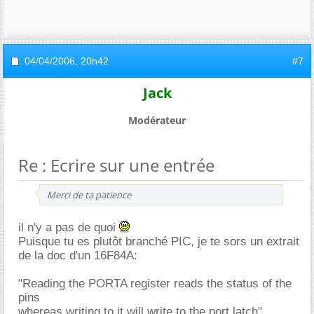
04/04/2006,
20h42
#7
Jack
Modérateur
Re : Ecrire sur une entrée
Merci de ta patience
il n'y a pas de quoi
Puisque tu es plutôt branché PIC, je te sors un extrait
de la doc d'un 16F84A:
"Reading the PORTA register reads the status of the
pins
whereas writing to it will write to the port latch".