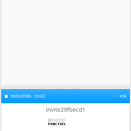
29/04/2006,
11h52
#36
invite29fbecd1