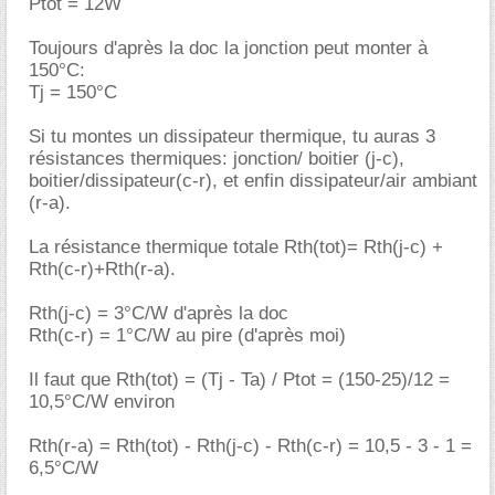
Ptot = 12W
Toujours d'après la doc la jonction peut monter à
150°C:
Tj = 150°C
Si tu montes un dissipateur thermique, tu auras 3
résistances thermiques: jonction/ boitier (j-c),
boitier/dissipateur(c-r), et enfin dissipateur/air ambiant
(r-a).
La résistance thermique totale Rth(tot)= Rth(j-c) +
Rth(c-r)+Rth(r-a).
Rth(j-c) = 3°C/W d'après la doc
Rth(c-r) = 1°C/W au pire (d'après moi)
Il faut que Rth(tot) = (Tj - Ta) / Ptot = (150-25)/12 =
10,5°C/W environ
Rth(r-a) = Rth(tot) - Rth(j-c) - Rth(c-r) = 10,5 - 3 - 1 =
6,5°C/W