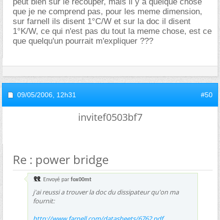
peut bien sur le recouper, mais il y a quelque chose
que je ne comprend pas, pour les meme dimension,
sur farnell ils disent 1°C/W et sur la doc il disent
1°K/W, ce qui n'est pas du tout la meme chose, est ce
que quelqu'un pourrait m'expliquer ???
09/05/2006,
12h31
#50
invitef0503bf7
Re : power bridge
Envoyé par
fox00mt
j'ai reussi a trouver la doc du dissipateur qu'on ma
fournit:
http://www.farnell.com/datasheets/6762.pdf