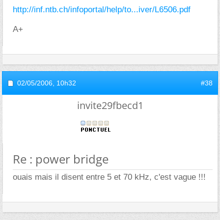
http://inf.ntb.ch/infoportal/help/to...iver/L6506.pdf
A+
02/05/2006,
10h32
#38
invite29fbecd1
Re : power bridge
ouais mais il disent entre 5 et 70 kHz, c'est vague !!!