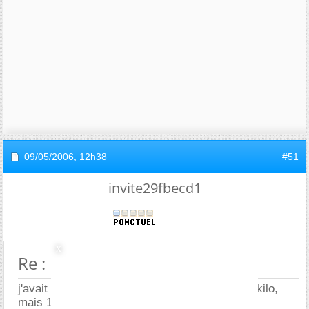
09/05/2006,
12h38
#51
invite29fbecd1
Re : power bridge
j'avait compris que 1°K etait kelvin et non pas kilo,
mais 1°C fait 270°K c pour ca !!!