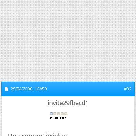
29/04/2006,
10h59
#32
invite29fbecd1
Re : power bridge