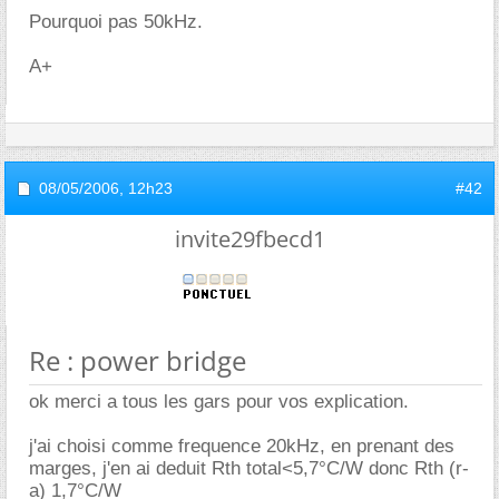
Pourquoi pas 50kHz.
A+
08/05/2006,
12h23
#42
invite29fbecd1
Re : power bridge
ok merci a tous les gars pour vos explication.
j'ai choisi comme frequence 20kHz, en prenant des
marges, j'en ai deduit Rth total<5,7°C/W donc Rth (r-
a) 1,7°C/W