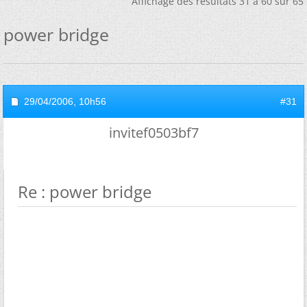
Affichage des résultats 31 à 60 sur 65
power bridge
29/04/2006,
10h56
#31
invitef0503bf7
Re : power bridge