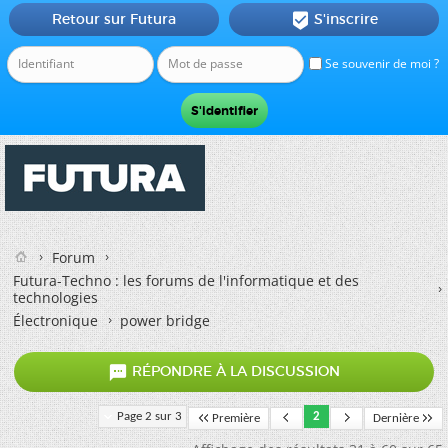
Retour sur Futura
S'inscrire

Se souvenir de moi ?
Forum
Futura-Techno : les forums de l'informatique et des
technologies
Électronique
power bridge

RÉPONDRE À LA DISCUSSION
Page 2 sur 3
2
Première
Dernière