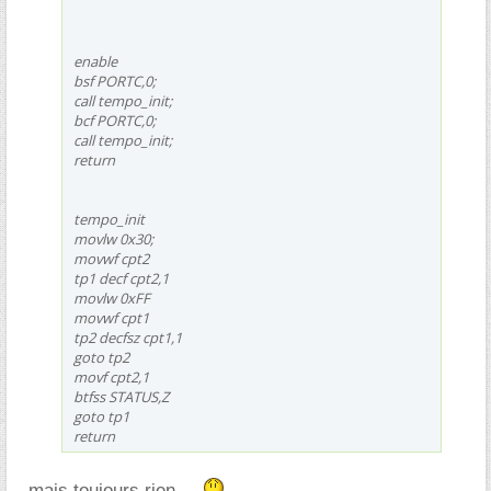
enable
bsf PORTC,0;
call tempo_init;
bcf PORTC,0;
call tempo_init;
return
tempo_init
movlw 0x30;
movwf cpt2
tp1 decf cpt2,1
movlw 0xFF
movwf cpt1
tp2 decfsz cpt1,1
goto tp2
movf cpt2,1
btfss STATUS,Z
goto tp1
return
mais toujours rien ...