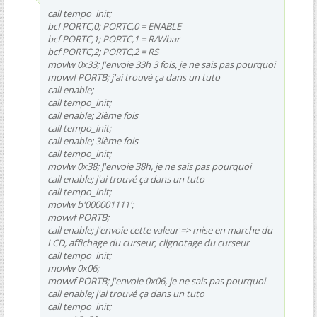
call tempo_init;
bcf PORTC,0; PORTC,0 = ENABLE
bcf PORTC,1; PORTC,1 = R/Wbar
bcf PORTC,2; PORTC,2 = RS
movlw 0x33; J'envoie 33h 3 fois, je ne sais pas pourquoi
movwf PORTB; j'ai trouvé ça dans un tuto
call enable;
call tempo_init;
call enable; 2ième fois
call tempo_init;
call enable; 3ième fois
call tempo_init;
movlw 0x38; J'envoie 38h, je ne sais pas pourquoi
call enable; j'ai trouvé ça dans un tuto
call tempo_init;
movlw b'000001111';
movwf PORTB;
call enable; J'envoie cette valeur => mise en marche du
LCD, affichage du curseur, clignotage du curseur
call tempo_init;
movlw 0x06;
movwf PORTB; J'envoie 0x06, je ne sais pas pourquoi
call enable; j'ai trouvé ça dans un tuto
call tempo_init;