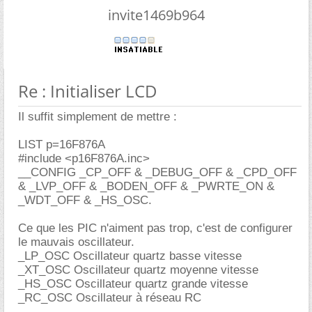
invite1469b964
Re : Initialiser LCD
Il suffit simplement de mettre :
LIST p=16F876A
#include <p16F876A.inc>
__CONFIG _CP_OFF & _DEBUG_OFF & _CPD_OFF
& _LVP_OFF & _BODEN_OFF & _PWRTE_ON &
_WDT_OFF & _HS_OSC.
Ce que les PIC n'aiment pas trop, c'est de configurer
le mauvais oscillateur.
_LP_OSC Oscillateur quartz basse vitesse
_XT_OSC Oscillateur quartz moyenne vitesse
_HS_OSC Oscillateur quartz grande vitesse
_RC_OSC Oscillateur à réseau RC