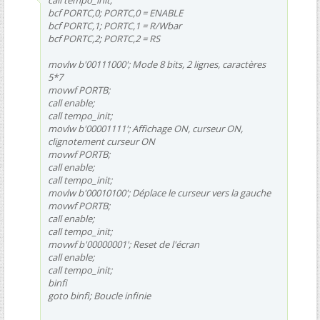
call tempo_init;
bcf PORTC,0; PORTC,0 = ENABLE
bcf PORTC,1; PORTC,1 = R/Wbar
bcf PORTC,2; PORTC,2 = RS
movlw b'00111000'; Mode 8 bits, 2 lignes, caractères
5*7
movwf PORTB;
call enable;
call tempo_init;
movlw b'00001111'; Affichage ON, curseur ON,
clignotement curseur ON
movwf PORTB;
call enable;
call tempo_init;
movlw b'00010100'; Déplace le curseur vers la gauche
movwf PORTB;
call enable;
call tempo_init;
movwf b'00000001'; Reset de l'écran
call enable;
call tempo_init;
binfi
goto binfi; Boucle infinie