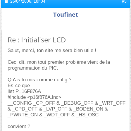
26/04/2006,
18h04
#5
Toufinet
Re : Initialiser LCD
Salut, merci, ton site me sera bien utile !
Ceci dit, mon tout premier problème vient de la
programmation du PIC.
Qu'as tu mis comme config ?
Es-ce que
list P=16F876A
#include <p16f876A.inc>
__CONFIG _CP_OFF & _DEBUG_OFF & _WRT_OFF
& _CPD_OFF & _LVP_OFF & _BODEN_ON &
_PWRTE_ON & _WDT_OFF & _HS_OSC
convient ?