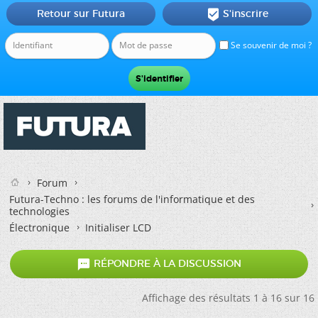
Retour sur Futura
S'inscrire

Se souvenir de moi ?
Forum
Futura-Techno : les forums de l'informatique et des
technologies
Électronique
Initialiser LCD

RÉPONDRE À LA DISCUSSION
Affichage des résultats 1 à 16 sur 16