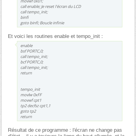
movwf 0x01;
call enable; Je reset l'écran du LCD
call tempo_init;
binfi
goto binfi; Boucle infinie
Et voici les routines enable et tempo_init :
enable
bsf PORTC,0;
call tempo_init;
bcf PORTC,0;
call tempo_init;
return
tempo_init
movlw 0xFF
movwf cpt1
tp2 decfsz cpt1,1
goto tp2
return
Résultat de ce programme : l'écran ne change pas