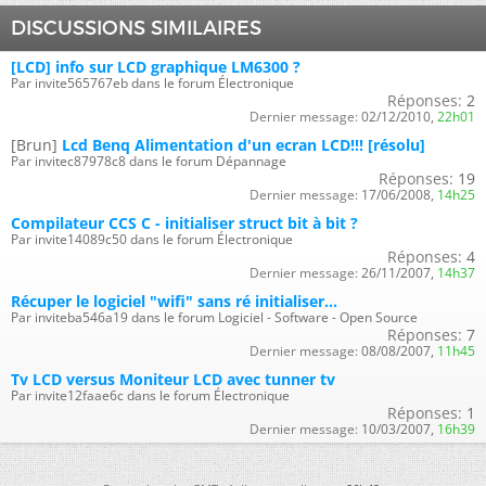
DISCUSSIONS SIMILAIRES
[LCD] info sur LCD graphique LM6300 ?
Par invite565767eb dans le forum Électronique
Réponses:
2
Dernier message:
02/12/2010,
22h01
[Brun]
Lcd Benq Alimentation d'un ecran LCD!!! [résolu]
Par invitec87978c8 dans le forum Dépannage
Réponses:
19
Dernier message:
17/06/2008,
14h25
Compilateur CCS C - initialiser struct bit à bit ?
Par invite14089c50 dans le forum Électronique
Réponses:
4
Dernier message:
26/11/2007,
14h37
Récuper le logiciel "wifi" sans ré initialiser...
Par inviteba546a19 dans le forum Logiciel - Software - Open Source
Réponses:
7
Dernier message:
08/08/2007,
11h45
Tv LCD versus Moniteur LCD avec tunner tv
Par invite12faae6c dans le forum Électronique
Réponses:
1
Dernier message:
10/03/2007,
16h39