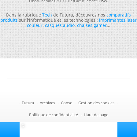
Fuseau horaire GMT +1. Il est actuellement
06h49
.
Dans la rubrique
Tech
de Futura, découvrez nos
comparatifs
produits
sur l'informatique et les technologies :
imprimantes laser
couleur
,
casques audio
,
chaises gamer
...
-
Futura
-
Archives
-
Conso
-
Gestion des cookies
-
Politique de confidentialité
-
Haut de page