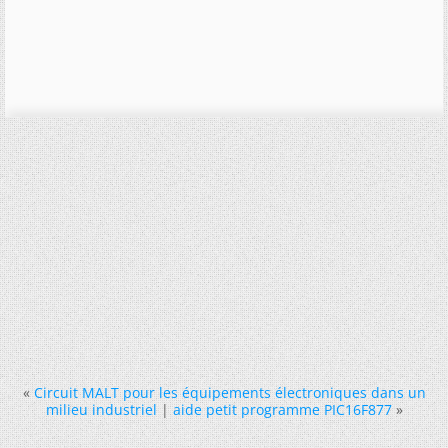
«
Circuit MALT pour les équipements électroniques dans un
milieu industriel
|
aide petit programme PIC16F877
»