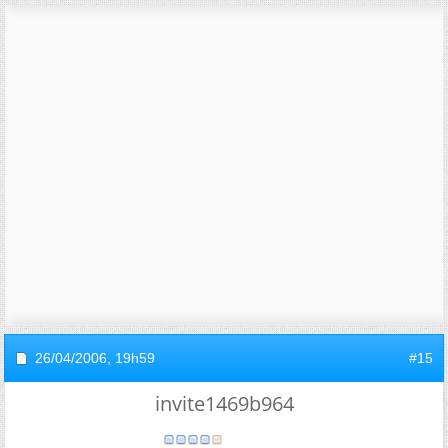
26/04/2006,
19h59
#15
invite1469b964