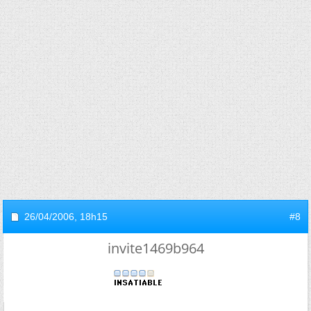
26/04/2006,
18h15
#8
invite1469b964