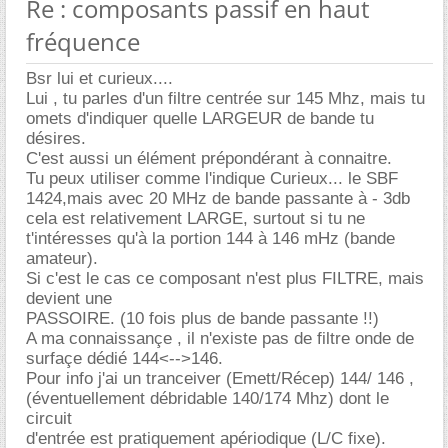
Re : composants passif en haut
fréquence
Bsr lui et curieux....
Lui , tu parles d'un filtre centrée sur 145 Mhz, mais tu
omets d'indiquer quelle LARGEUR de bande tu
désires.
C'est aussi un élément prépondérant à connaitre.
Tu peux utiliser comme l'indique Curieux... le SBF
1424,mais avec 20 MHz de bande passante à - 3db
cela est relativement LARGE, surtout si tu ne
t'intéresses qu'à la portion 144 à 146 mHz (bande
amateur).
Si c'est le cas ce composant n'est plus FILTRE, mais
devient une
PASSOIRE. (10 fois plus de bande passante !!)
A ma connaissançe , il n'existe pas de filtre onde de
surfaçe dédié 144<-->146.
Pour info j'ai un tranceiver (Emett/Récep) 144/ 146 ,
(éventuellement débridable 140/174 Mhz) dont le
circuit
d'entrée est pratiquement apériodique (L/C fixe).