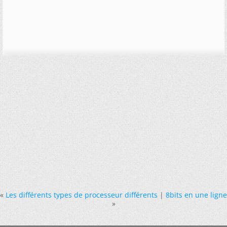
«
Les différents types de processeur différents
|
8bits en une ligne
»