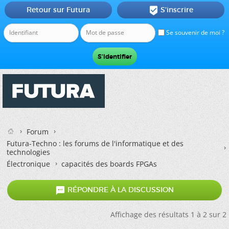
Retour sur Futura
S'inscrire

Se souvenir de moi ?
Forum
Futura-Techno : les forums de l'informatique et des
technologies
Électronique
capacités des boards FPGAs

RÉPONDRE À LA DISCUSSION
Affichage des résultats 1 à 2 sur 2