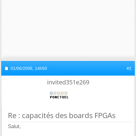
01/06/2006,
14h50
#2
invited351e269
Re : capacités des boards FPGAs
Salut,