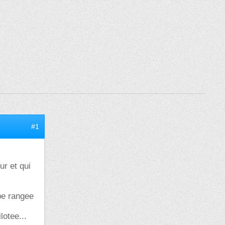
#1
ur et qui
ype rangee
lotee...