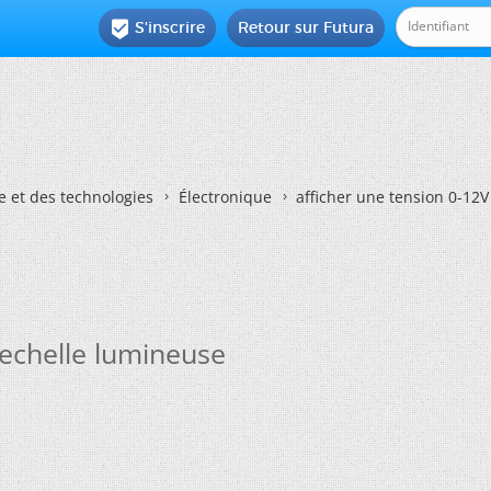
S'inscrire
Retour sur Futura

e et des technologies
Électronique
afficher une tension 0-12
 echelle lumineuse