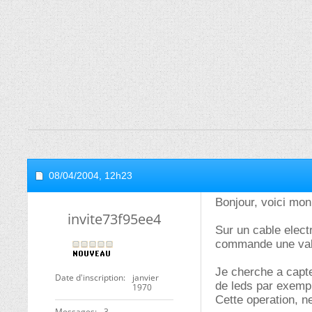
08/04/2004,
12h23
Bonjour, voici mon
invite73f95ee4
Sur un cable electr
commande une val
Je cherche a capte
Date d'inscription
janvier
de leds par exempl
1970
Cette operation, n
Messages
3