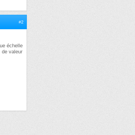
#2
que échelle
 de valeur