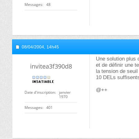
Messages
48
08/04/2004,
14h45
Une solution plus 
invitea3f390d8
et de définir une 
la tension de seuil
10 DELs suffisents
@++
Date d'inscription
janvier
1970
Messages
401