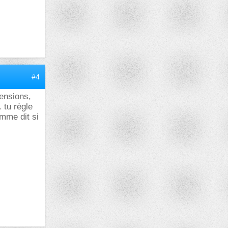
#4
tensions,
 tu règle
omme dit si