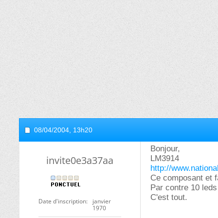
08/04/2004,
13h20
Bonjour,
invite0e3a37aa
LM3914
http://www.nation
Ce composant et fa
Par contre 10 led
C'est tout.
Date d'inscription
janvier
1970