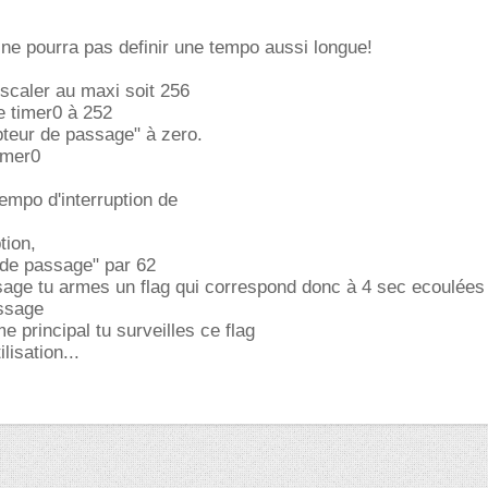
s ne pourra pas definir une tempo aussi longue!
prescaler au maxi soit 256
le timer0 à 252
mpteur de passage" à zero.
timer0
empo d'interruption de
tion,
 de passage" par 62
age tu armes un flag qui correspond donc à 4 sec ecoulées 
ssage
 principal tu surveilles ce flag
lisation...