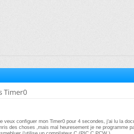
s Timer0
 je veux configuer mon Timer0 pour 4 secondes, j'ai lu la do
comris des choses ,mais mal heuresement je ne programme p
smebluer j'utilise un compilateur C (PIC C PCW ).