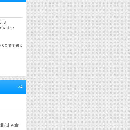
 la
r votre
ire comment
#4
dh'ui voir