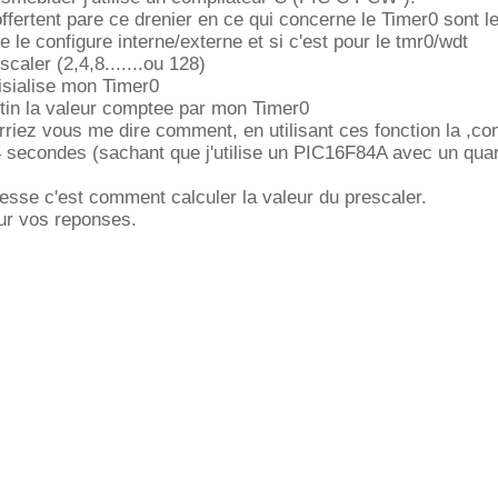
offertent pare ce drenier en ce qui concerne le Timer0 sont l
e le configure interne/externe et si c'est pour le tmr0/wdt
escaler (2,4,8.......ou 128)
nisialise mon Timer0
btin la valeur comptee par mon Timer0
urriez vous me dire comment, en utilisant ces fonction la ,co
 secondes (sachant que j'utilise un PIC16F84A avec un quar
resse c'est comment calculer la valeur du prescaler.
ur vos reponses.