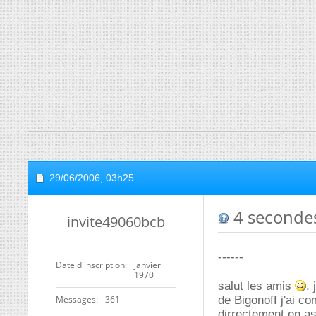
29/06/2006,
03h25
4 seconde
invite49060bcb
------
Date d'inscription
janvier
1970
salut les amis
.
Messages
361
de Bigonoff j'ai 
dirrectement en as