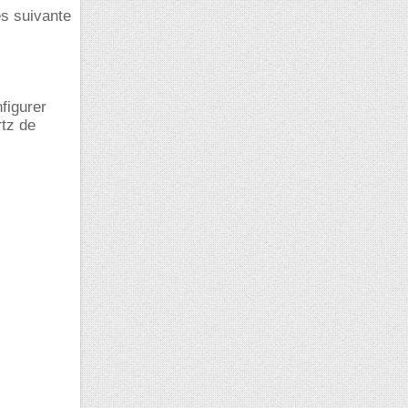
es suivante
nfigurer
tz de