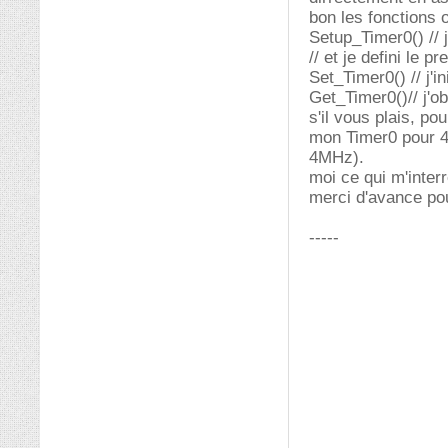
bon les fonctions 
Setup_Timer0() // j
// et je defini le pr
Set_Timer0() // j'i
Get_Timer0()// j'o
s'il vous plais, po
mon Timer0 pour 4
4MHz).
moi ce qui m'inter
merci d'avance po
-----