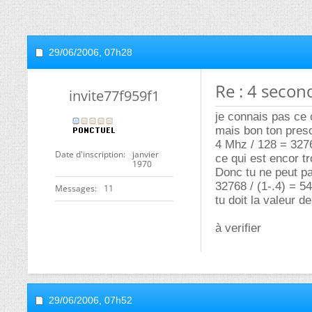
29/06/2006,
07h28
Re : 4 secon
invite77f959f1
je connais pas ce c
mais bon ton presca
4 Mhz / 128 = 327
Date d'inscription
janvier
ce qui est encor tr
1970
Donc tu ne peut pa
32768 / (1-.4) = 5
Messages
11
tu doit la valeur d
à verifier
29/06/2006,
07h52