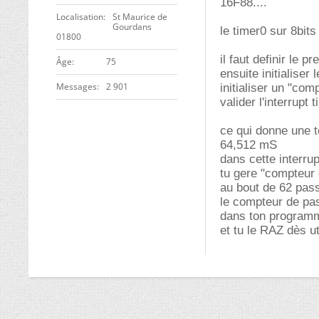
16F88....
Localisation
St Maurice de
Gourdans
le timer0 sur 8bit
01800
il faut definir le 
ge
75
ensuite initialiser 
Messages
2 901
initialiser un "co
valider l'interrupt 
ce qui donne une t
64,512 mS
dans cette interrup
tu gere "compteur
au bout de 62 pass
le compteur de pa
dans ton programme
et tu le RAZ dès uti