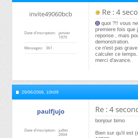
Re : 4 sec
invite49060bcb
quoi ?!! vous ne
premiere fois que 
Date d'inscription
janvier
reponse , mais pou
1970
demonstration.
ce n'est pas grave
Messages
361
calculer ce temps.
merci d'avance.
29/06/2006,
10h09
Re : 4 secon
paulfjujo
bonjour bimo
Date d'inscription
juillet
Bien sur qu'il est 
2004