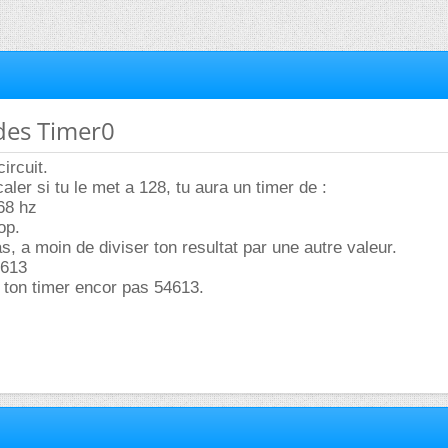
des Timer0
ircuit.
ler si tu le met a 128, tu aura un timer de :
68 hz
op.
s, a moin de diviser ton resultat par une autre valeur.
4613
e ton timer encor pas 54613.