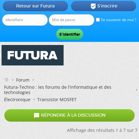
Retour sur Futura
S'inscrire

Se souvenir de moi ?
Forum
Futura-Techno : les forums de l'informatique et des
technologies
Électronique
Transistor MOSFET

RÉPONDRE À LA DISCUSSION
Affichage des résultats 1 à 7 sur 7