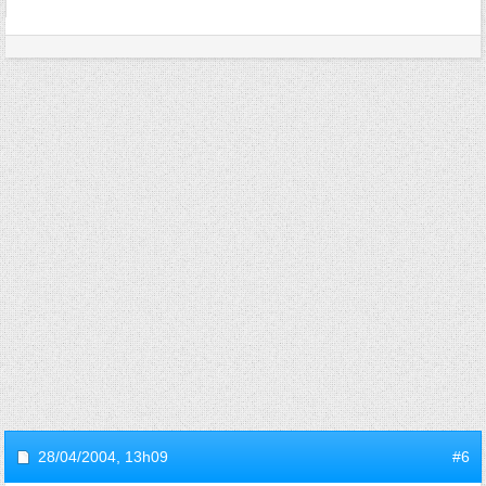
28/04/2004,
13h09
#6