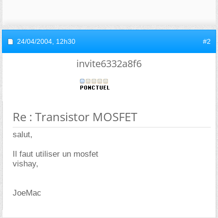
24/04/2004,
12h30
#2
invite6332a8f6
Re : Transistor MOSFET
salut,
Il faut utiliser un mosfet
vishay,
JoeMac