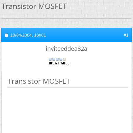
Transistor MOSFET
19/04/2004,
18h01
#1
inviteeddea82a
Transistor MOSFET