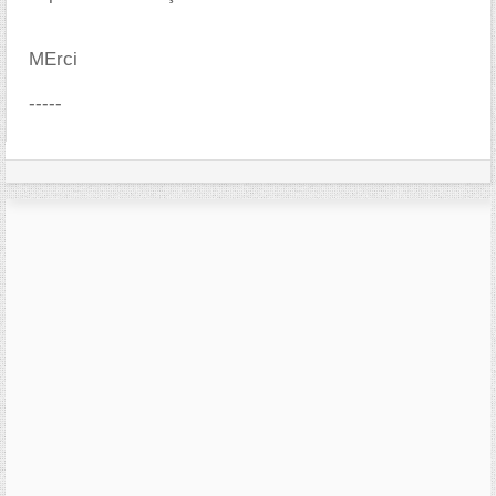
MErci
-----