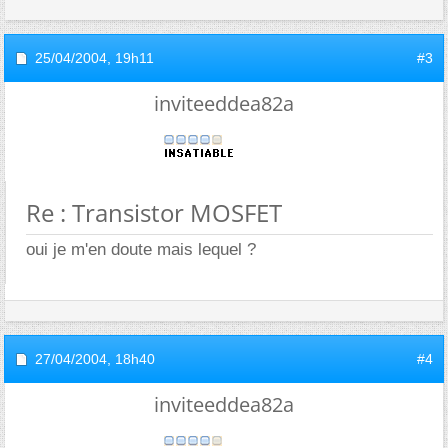
25/04/2004,
19h11
#3
inviteeddea82a
Re : Transistor MOSFET
oui je m'en doute mais lequel ?
27/04/2004,
18h40
#4
inviteeddea82a