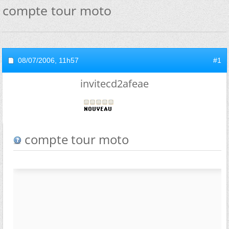
compte tour moto
08/07/2006,
11h57
#1
invitecd2afeae
compte tour moto