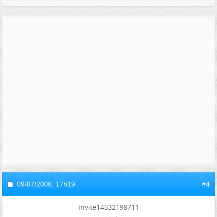
09/07/2006,
17h19
#4
invite14532198711