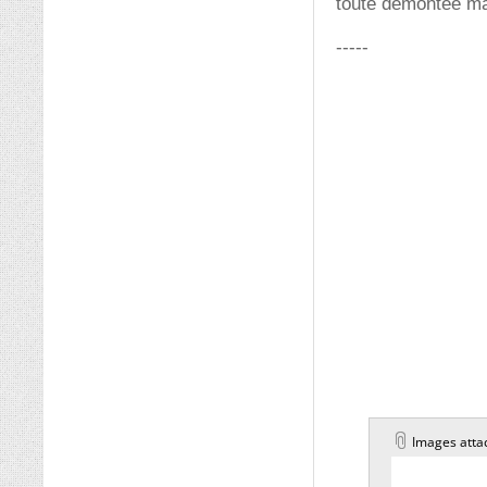
toute démontée ma
-----
Images atta