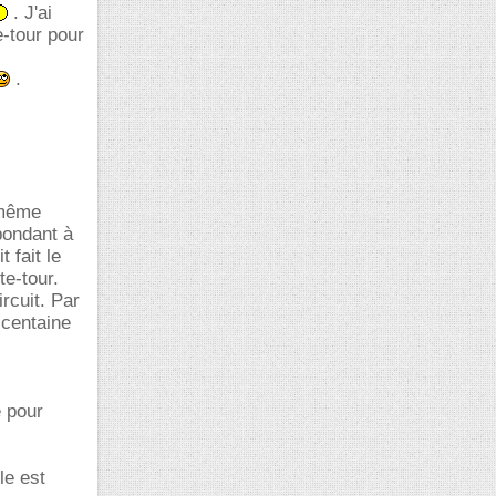
. J'ai
e-tour pour
.
n même
pondant à
 fait le
te-tour.
rcuit. Par
 centaine
e pour
le est