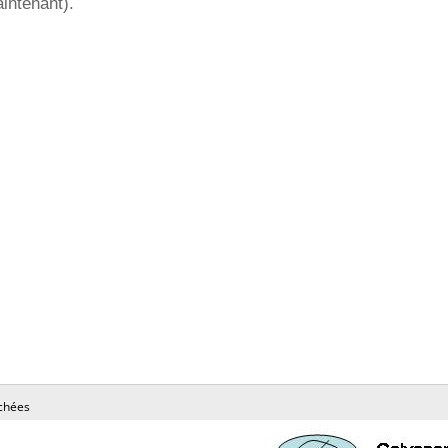
intenant).
chées