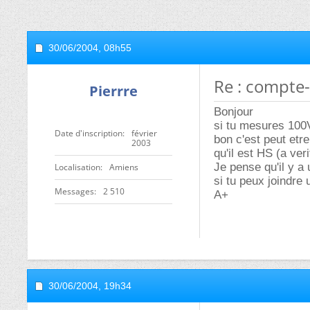
30/06/2004,
08h55
Re : compte-
Pierrre
Bonjour
si tu mesures 100
Date d'inscription
février
bon c'est peut etre
2003
qu'il est HS (a verif
Je pense qu'il y a
Localisation
Amiens
si tu peux joindre 
Messages
2 510
A+
30/06/2004,
19h34