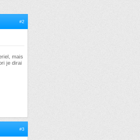
#2
riel, mais
i je dirai
#3