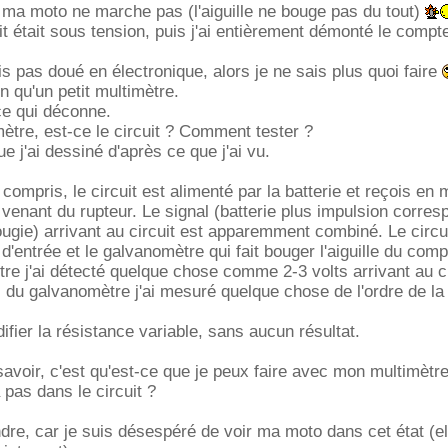
 ma moto ne marche pas (l'aiguille ne bouge pas du tout)
uit était sous tension, puis j'ai entièrement démonté le compt
is pas doué en électronique, alors je ne sais plus quoi faire
n qu'un petit multimètre.
ce qui déconne.
ètre, est-ce le circuit ? Comment tester ?
que j'ai dessiné d'après ce que j'ai vu.
 compris, le circuit est alimenté par la batterie et reçois e
venant du rupteur. Le signal (batterie plus impulsion corres
ugie) arrivant au circuit est apparemment combiné. Le circuit
l d'entrée et le galvanomètre qui fait bouger l'aiguille du comp
e j'ai détecté quelque chose comme 2-3 volts arrivant au ci
 du galvanomètre j'ai mesuré quelque chose de l'ordre de la
ifier la résistance variable, sans aucun résultat.
savoir, c'est qu'est-ce que je peux faire avec mon multimètr
 pas dans le circuit ?
re, car je suis désespéré de voir ma moto dans cet état (el