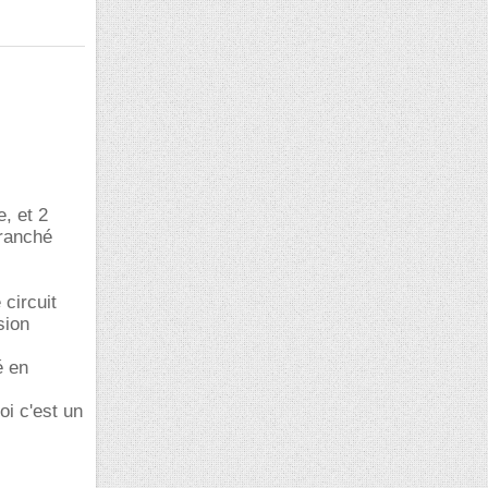
e, et 2
branché
 circuit
sion
é en
oi c'est un