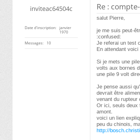
Re : compte-
inviteac64504c
salut Pierre,
Date d'inscription
janvier
je me suis peut-êt
1970
:confused:
Je referai un test c
Messages
10
En attendant voici 
Si je mets une pile
volts aux bornes d
une pile 9 volt dir
Je pense aussi qu'i
devrait être alime
venant du rupteur
Or ici, seuls deux f
amont.
voici un lien expl
peu du chinois, ma
http://bosch.christ