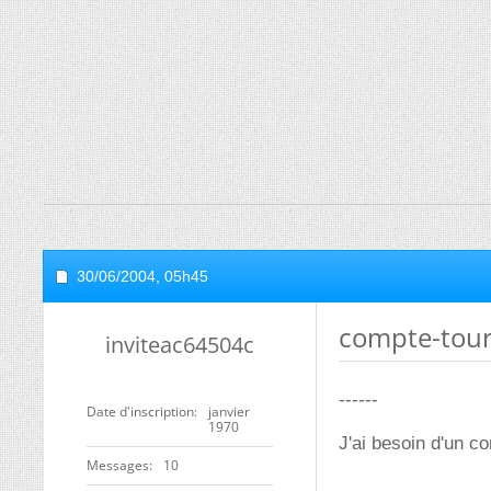
30/06/2004,
05h45
compte-tour
inviteac64504c
------
Date d'inscription
janvier
1970
J'ai besoin d'un co
Messages
10