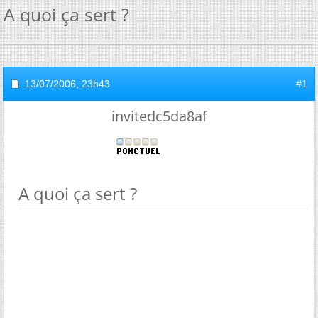
A quoi ça sert ?
13/07/2006,
23h43
#1
invitedc5da8af
A quoi ça sert ?