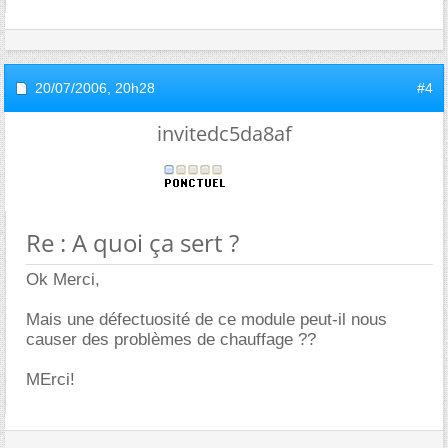
20/07/2006,
20h28
#4
invitedc5da8af
Re : A quoi ça sert ?
Ok Merci,
Mais une défectuosité de ce module peut-il nous
causer des problèmes de chauffage ??
MErci!