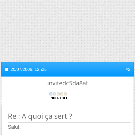
20/07/2006,
12h25
#2
invitedc5da8af
Re : A quoi ça sert ?
Salut,