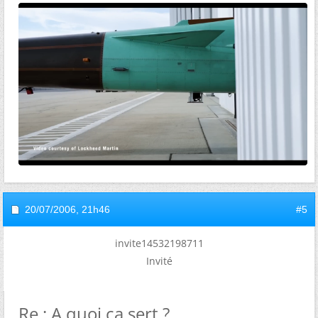
20/07/2006,
21h46
#5
invite14532198711
Invité
Re : A quoi ça sert ?