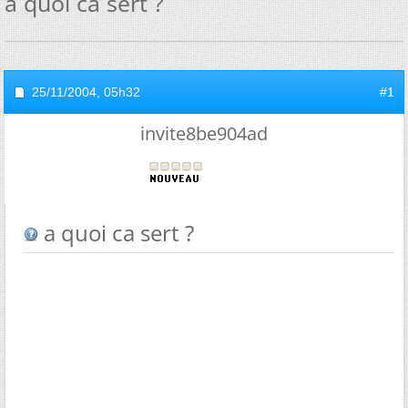
a quoi ca sert ?
25/11/2004,
05h32
#1
invite8be904ad
a quoi ca sert ?