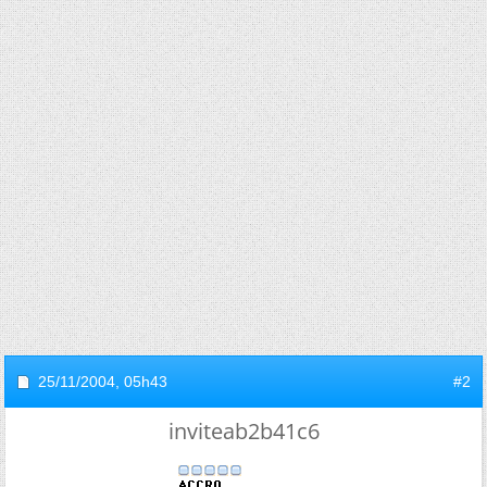
25/11/2004,
05h43
#2
inviteab2b41c6