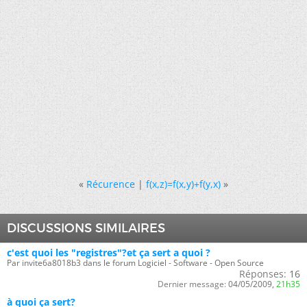
«
Récurence
|
f(x,z)=f(x,y)+f(y,x)
»
DISCUSSIONS SIMILAIRES
c'est quoi les "registres"?et ça sert a quoi ?
Par invite6a8018b3 dans le forum Logiciel - Software - Open Source
Réponses:
16
Dernier message:
04/05/2009,
21h35
à quoi ça sert?