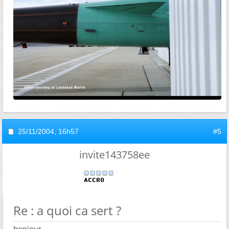
25/11/2004,
16h57
#5
invite143758ee
Re : a quoi ca sert ?