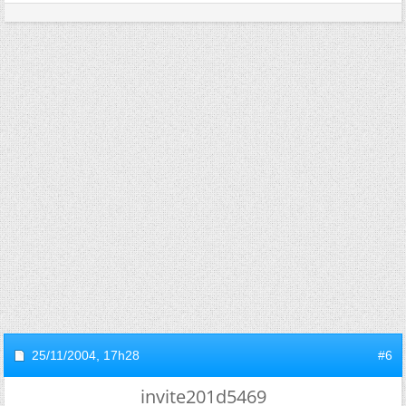
25/11/2004,
17h28
#6
invite201d5469