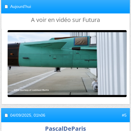
Aujourd'hui
A voir en vidéo sur Futura
04/09/2025,
01h06
#5
PascalDeParis