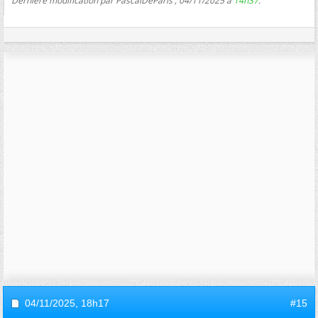
Dernière modification par PascalDeParis ; 04/11/2025 à
14h37
.
04/11/2025,
18h17
#15