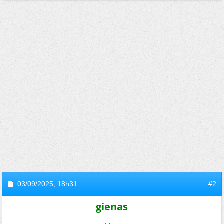
03/09/2025,
18h31
#2
gienas