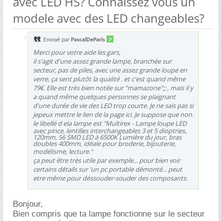
avec LED HS? Connaissez vous un
modele avec des LED changeables?
Envoyé par
PascalDeParis
Merci pour votre aide les gars,
il s'agit d'une assez grande lampe, branchée sur
secteur, pas de piles, avec une assez grande loupe en
verre, ça sent plutôt la qualité . et c'est quand même
79€. Elle est très bien notée sur "mamazone";; , mais il y
a quand même quelques personnes se plaignant
d'une durée de vie des LED trop courte. Je ne sais pas si
jepeux mettre le lien de la page ici. Je suppose que non.
le libellé d ela lampe est "
Multirex - Lampe loupe LED
avec pince, lentilles interchangeables 3 et 5 dioptries,
120mm, 56 SMD LED à 6500K Lumière du jour, bras
doubles 400mm, idéale pour broderie, bijouterie,
modélisme, l
ecture."
ça peut être très utile par exemple... pour bien voir
certains détails sur 'un pc portable démonté... peut
etre même pour déssouder-souder des composants.
Bonjour,
Bien compris que ta lampe fonctionne sur le secteur