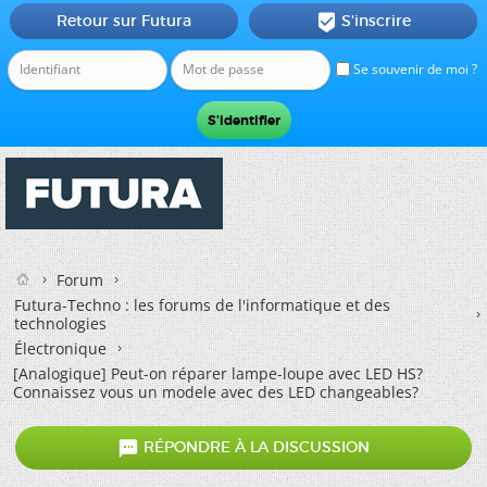
Retour sur Futura
S'inscrire

Se souvenir de moi ?
Forum
Futura-Techno : les forums de l'informatique et des
technologies
Électronique
[Analogique] Peut-on réparer lampe-loupe avec LED HS?
Connaissez vous un modele avec des LED changeables?

RÉPONDRE À LA DISCUSSION