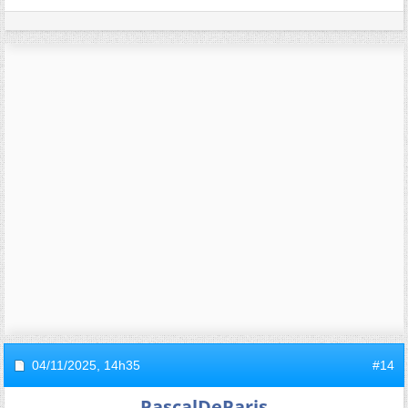
04/11/2025,
14h35
#14
PascalDeParis