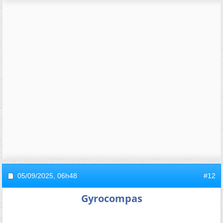
05/09/2025,
06h48
#12
Gyrocompas