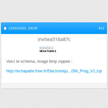
12/05/2003,
19h28
#12
invitea516a87c
Voici le schema, image bmp zippee :
http://echapatte.free.fr/Electroniqu...DM_Prog_V1.zip