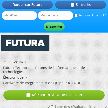
Retour sur Futura
S'inscrire

Se souvenir de moi ?
Forum
Futura-Techno : les forums de l'informatique et des
technologies
Électronique
Hardware de Programateur de PIC pour IC-PROG

RÉPONDRE À LA DISCUSSION
Affichage des résultats 1 à 12 sur 12