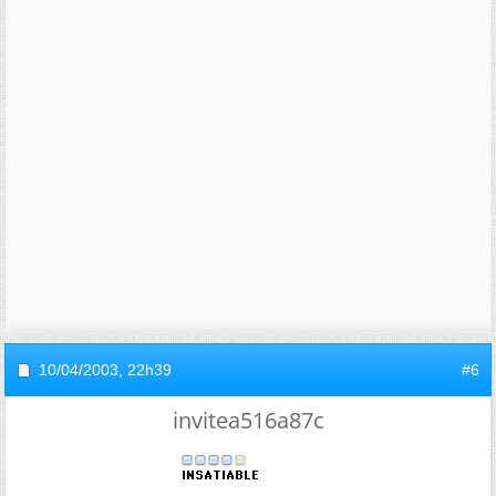
10/04/2003,
22h39
#6
invitea516a87c