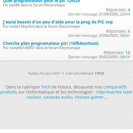
Quel programateur pour le pic 12f629
Par jojo86 dans le forum Électronique
Réponses:
4
Dernier message:
21/08/2006,
22h04
J'aurai besoin d'un peu d'aide pour la prog de PIC svp
Par invite128ac9c4 dans le forum Électronique
Réponses:
4
Dernier message:
25/04/2005,
08h41
Cherche plan programateur pic! (16f84surtout)
Par invite9a1d3951 dans le forum Électronique
Réponses:
16
Dernier message:
20/02/2005,
08h58
Fuseau horaire GMT +1. Il est actuellement
17h53
.
Dans la rubrique
Tech
de Futura, découvrez nos
comparatifs
produits
sur l'informatique et les technologies :
imprimantes laser
couleur
,
casques audio
,
chaises gamer
...