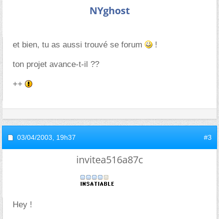
NYghost
et bien, tu as aussi trouvé se forum
!
ton projet avance-t-il ??
++
03/04/2003,
19h37
#3
invitea516a87c
Hey !