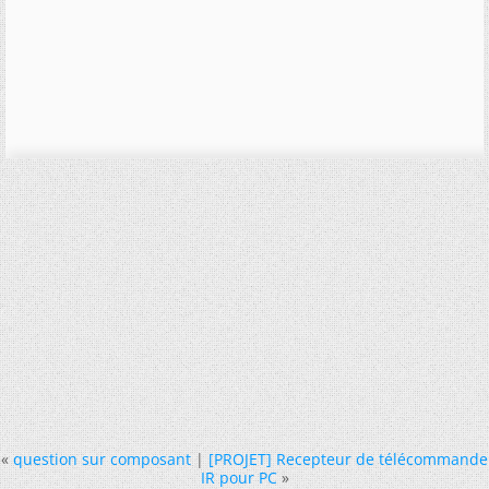
«
question sur composant
|
[PROJET] Recepteur de télécommande
IR pour PC
»