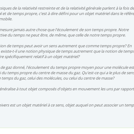
iques de la relativité restreinte et de la relativité générale parlent à la fois d
l et de
temps propre
, c'est à dire défini pour un objet matériel dans le référe
mmobile.
mesure jamais autre chose que l'écoulement de son temps propre. Notre
tive du temps ne peut être, de même, que celle de notre temps propre.
otion de temps peut avoir un sens autrement que comme temps propre? En
 existe-t-il une notion physique de temps autrement que la notion de temp
ire spécifiquement relatif à un objet matériel?
de gaz donné, l'écoulement du temps propre moyen pour une molécule es
ui du temps propre du centre de masse du gaz. Qu'est-ce qui a le plus de sen
 temps du gaz, celui des molécules, ou celui du centre de masse?
généralise à tout objet composés d'objets en mouvement les uns par rappor
univers est un objet matériel à ce sens, objet auquel on peut associer un tem