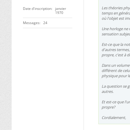
Les théories phys
Date d'inscription
janvier
1970
temps en généra
où l'objet est i
Messages
24
Une horloge ne 
sensation subjec
Est-ce que la n
d'autres termes,
propre, c'est à d
Dans un volume 
différent de cel
physique pour le
La question se 
autres.
Et est-ce que l'
propre?
Cordialement,