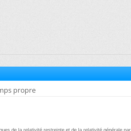
mps propre
ues de la relativité restreinte et de la relativité générale par