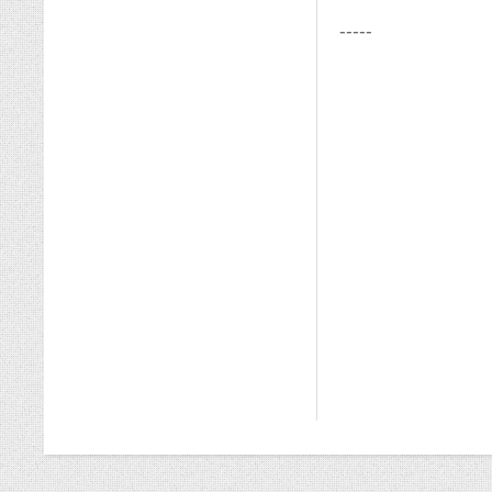
-----