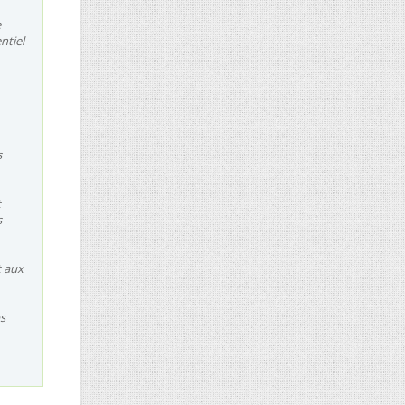
e
ntiel
s
t
s
t aux
ps