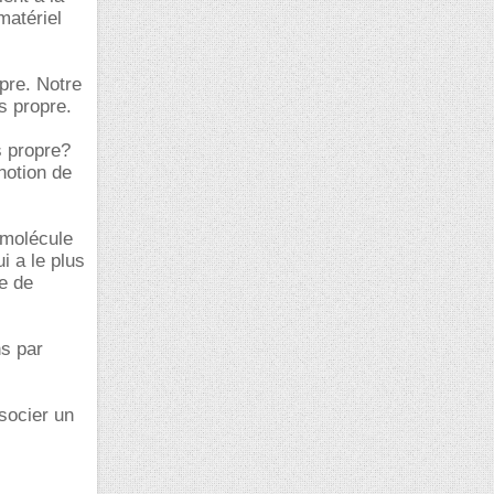
 matériel
pre. Notre
s propre.
s propre?
notion de
 molécule
i a le plus
e de
ns par
ssocier un