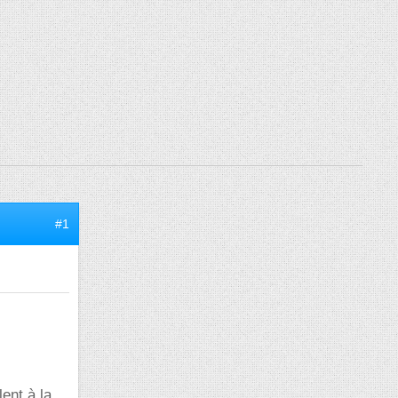
#1
lent à la