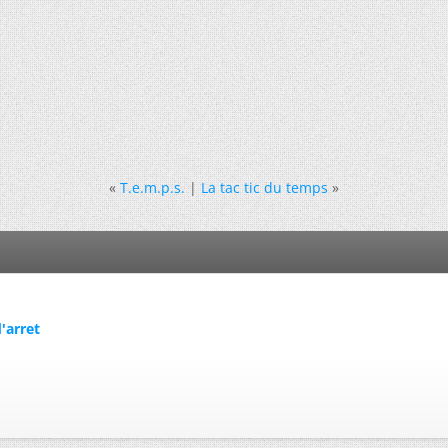
«
T.e.m.p.s.
|
La tac tic du temps
»
'arret