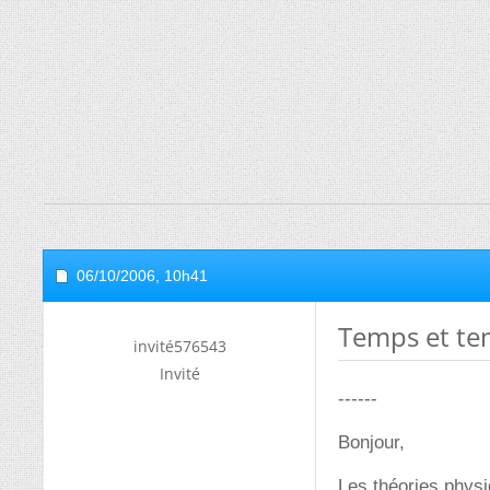
06/10/2006,
10h41
Temps et te
invité576543
Invité
------
Bonjour,
Les théories physiq