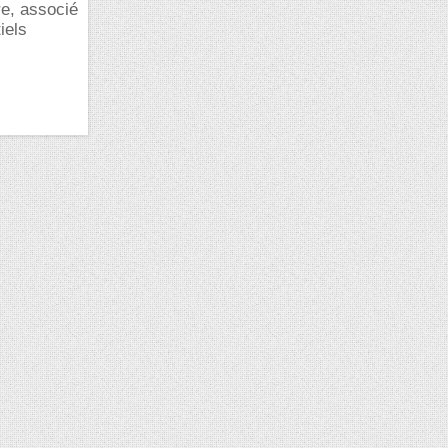
re, associé
iels