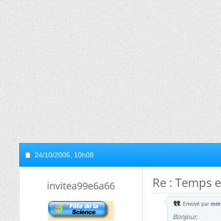
24/10/2006,
10h08
Re : Temps 
invitea99e6a66
Envoyé par
mm
Bonjour,