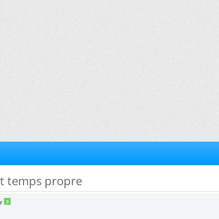
et temps propre
y