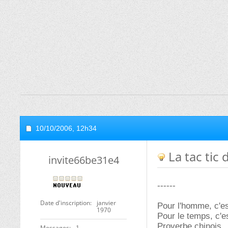
10/10/2006,
12h34
La tac tic
invite66be31e4
------
Date d'inscription
janvier
Pour l'homme, c'es
1970
Pour le temps, c'e
Proverbe chinois
Messages
1