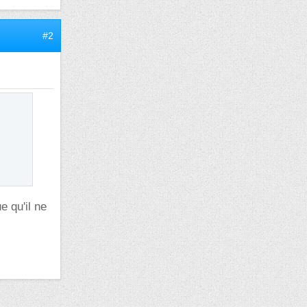
#2
e qu'il ne