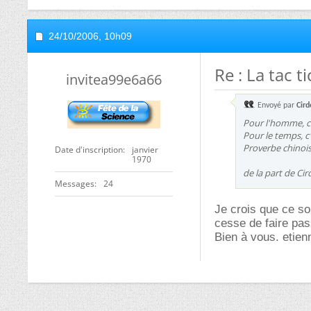
24/10/2006,
10h09
Re : La tac 
invitea99e6a66
Envoyé par
Cird
Pour l'homme, c'
Pour le temps, c
Proverbe chinoi
Date d'inscription
janvier
1970
de la part de Cir
Messages
24
Je crois que ce so
cesse de faire pas
Bien à vous. etien