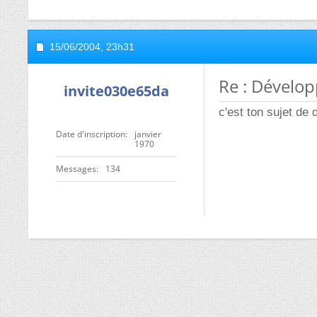
15/06/2004,
23h31
Re : Dévelo
invite030e65da
c'est ton sujet de 
Date d'inscription
janvier
1970
Messages
134