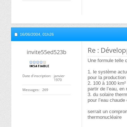
16/06/2004,
01h26
Re : Dévelo
invite55ed523b
Une formule telle 
1. le système actu
Date d'inscription
janvier
pour la production
1970
2. 100 à 1000 km² 
partir de l’eau, en
Messages
269
3. du solaire ther
pour l’eau chaude 
serrait un comprom
thermonucléaire