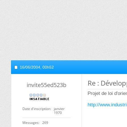
16/06/2004,
00h52
Re : Dévelo
invite55ed523b
Projet de loi d'orie
http://www.industri
Date d'inscription
janvier
1970
Messages
269