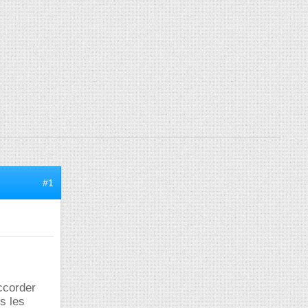
#1
ccorder
s les