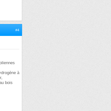
#4
éoliennes
hydrogène à
r,
au bois