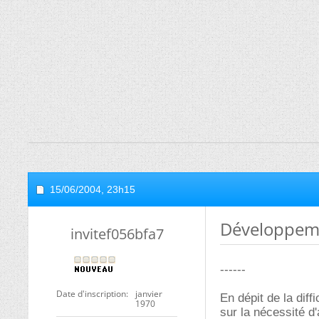
15/06/2004,
23h15
Développem
invitef056bfa7
------
Date d'inscription
janvier
En dépit de la dif
1970
sur la nécessité d