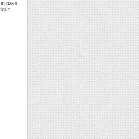
 un pays
tique