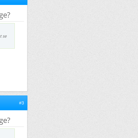
age?
t se
#3
age?