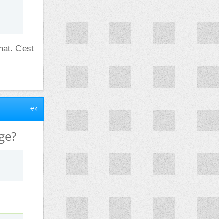
mat. C'est
#4
age?