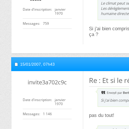
Le climat peut se
Les dérèglements
Date d'inscription
janvier
1970
humaine directe 
Messages
759
Si j'ai bien compri
ça ?
15/01/2007,
07h43
Re : Et si l
invite3a702c9c
Envoyé par
Ber
Date d'inscription
janvier
Si j'ai bien comp
1970
Messages
1 146
pas du tout!