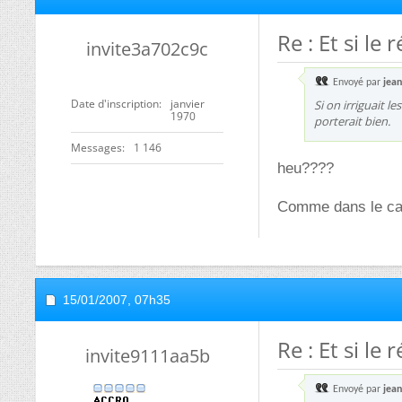
Re : Et si l
invite3a702c9c
Envoyé par
jea
Date d'inscription
janvier
Si on irriguait l
1970
porterait bien.
Messages
1 146
heu????
Comme dans le cas
15/01/2007,
07h35
Re : Et si l
invite9111aa5b
Envoyé par
jea