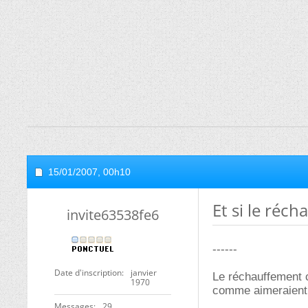
15/01/2007,
00h10
Et si le réc
invite63538fe6
------
Date d'inscription
janvier
Le réchauffement c
1970
comme aimeraient n
Messages
29