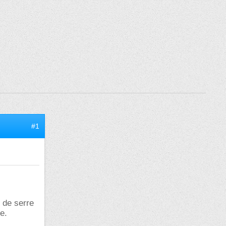
#1
 de serre
e.