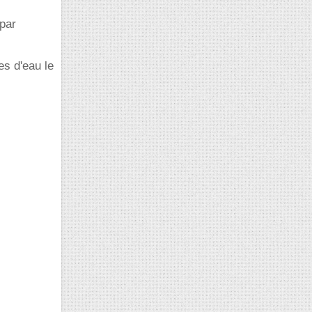
par
es d'eau le