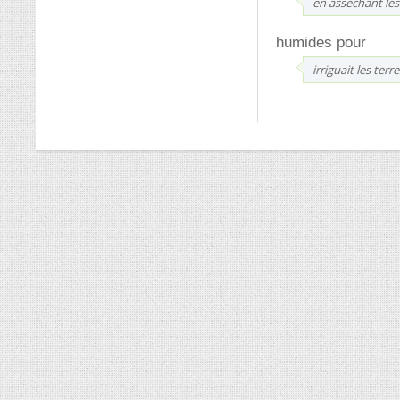
en asséchant les
humides pour
irriguait les ter