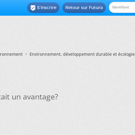
S'inscrire
Retour sur Futura

vironnement
Environnement, développement durable et écologie
tait un avantage?