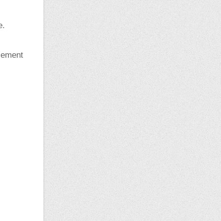
e.
alement