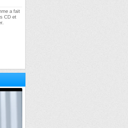
mme a fait
es CD et
r.