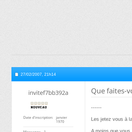
27/02/2007,
21h14
Que faites-v
invitef7bb392a
------
Date d'inscription
janvier
Les jetez vous à l
1970
A moins que vous l
Messages
1