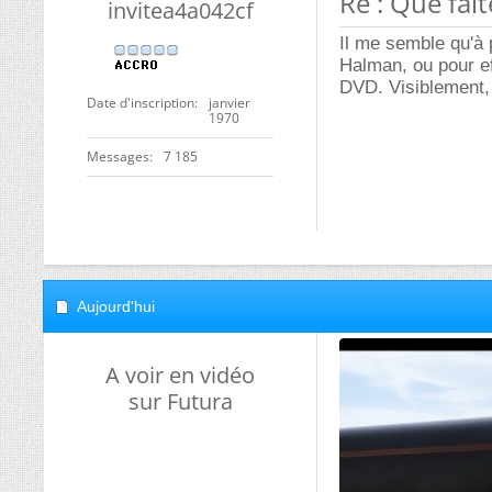
Re : Que fai
invitea4a042cf
Il me semble qu'à p
Halman, ou pour ef
DVD. Visiblement, 
Date d'inscription
janvier
1970
Messages
7 185
Aujourd'hui
A voir en vidéo
sur Futura