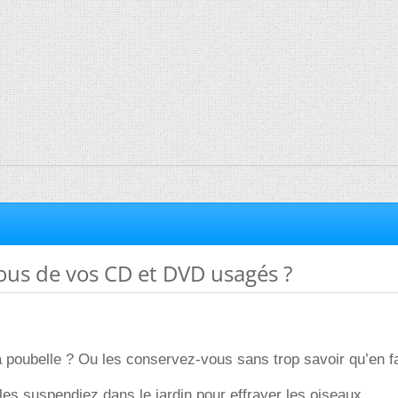
ous de vos CD et DVD usagés ?
a poubelle ? Ou les conservez-vous sans trop savoir qu’en fa
es suspendiez dans le jardin pour effrayer les oiseaux