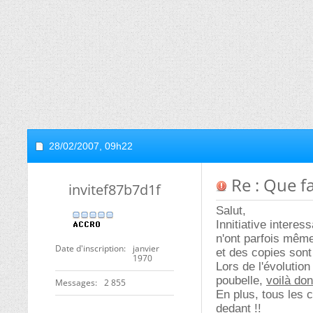
28/02/2007,
09h22
Re : Que f
invitef87b7d1f
Salut,
Innitiative intere
n'ont parfois même
Date d'inscription
janvier
et des copies son
1970
Lors de l'évolutio
poubelle,
voilà don
Messages
2 855
En plus, tous les 
dedant !!