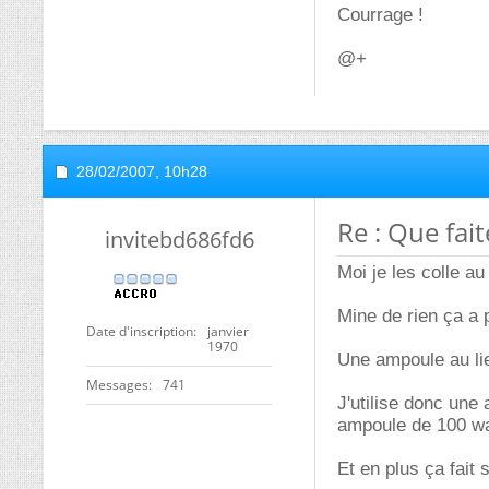
Courrage !
@+
28/02/2007,
10h28
Re : Que fai
invitebd686fd6
Moi je les colle a
Mine de rien ça a 
Date d'inscription
janvier
1970
Une ampoule au li
Messages
741
J'utilise donc une
ampoule de 100 wa
Et en plus ça fait