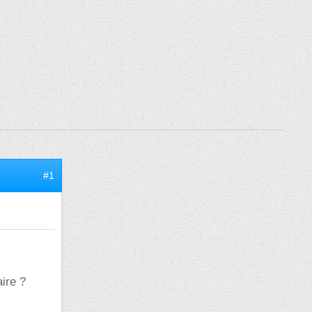
#1
ire ?