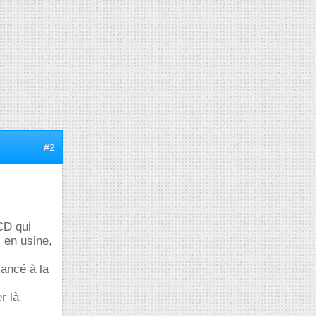
#2
CD qui
 en usine,
lancé à la
r là