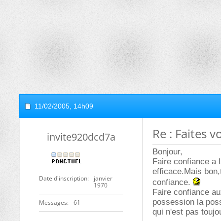
11/02/2005,
14h09
Re : Faites 
invite920dcd7a
Bonjour,
Faire confiance a 
efficace.Mais bon,
Date d'inscription
janvier
confiance.
1970
Faire confiance au
possession la poss
Messages
61
qui n'est pas toujo