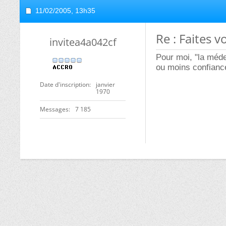
11/02/2005,
13h35
Re : Faites 
invitea4a042cf
Pour moi, "la méde
ou moins confiance
Date d'inscription
janvier
1970
Messages
7 185