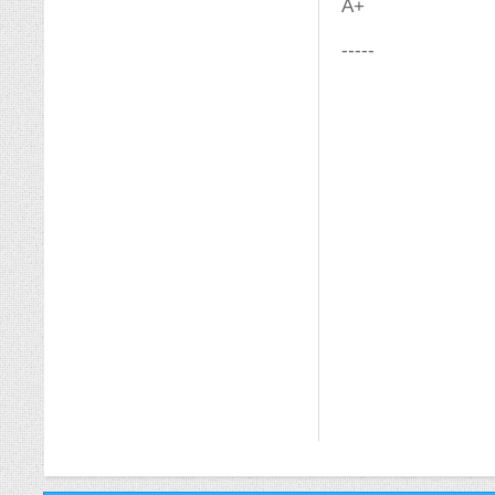
A+
-----