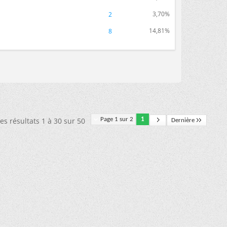
3,70%
2
14,81%
8
es résultats 1 à 30 sur 50
Page 1 sur 2
1
Dernière