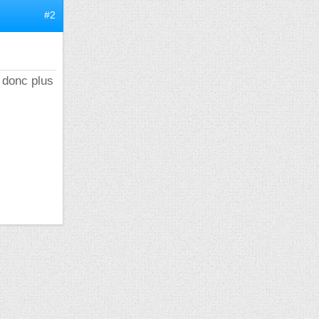
#2
i donc plus