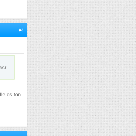
#4
oins
lle es ton