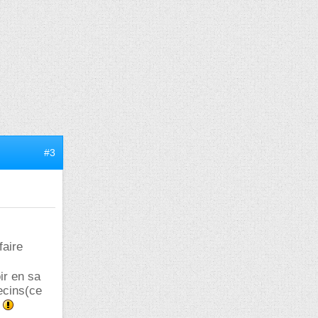
#3
faire
ir en sa
ecins(ce
!