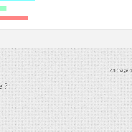
Affichage d
e ?