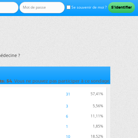
Se souvenir de moi ?
médecine ?
ts
54
. Vous ne pouvez pas participer à ce sondage.
57,41%
31
5,56%
3
11,11%
6
1,85%
1
18,52%
10